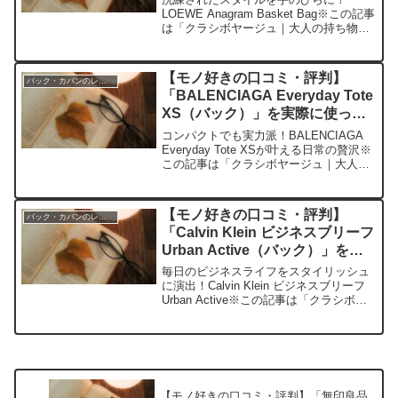
LOEWE Anagram Basket Bag※この記事
は「クラシボヤージュ｜大人の持ち物と
暮らしの探求レビュー」の編集部に寄せ
られた各商品・サービスへの口コミ今
日、編集部が紹介したいのが「LOEWE
【モノ好きの口コミ・評判】
バック・カバンのレビュー
An...
「BALENCIAGA Everyday Tote
XS（バック）」を実際に使って
みた正直感想
コンパクトでも実力派！BALENCIAGA
Everyday Tote XSが叶える日常の贅沢※
この記事は「クラシボヤージュ｜大人の
持ち物と暮らしの探求レビュー」の編集
部に寄せられた各商品・サービスへの口
コミ今日、編集部が紹介したいのが
【モノ好きの口コミ・評判】
バック・カバンのレビュー
「B...
「Calvin Klein ビジネスブリーフ
Urban Active（バック）」を実
際に使ってみた正直感想
毎日のビジネスライフをスタイリッシュ
に演出！Calvin Klein ビジネスブリーフ
Urban Active※この記事は「クラシボヤ
ージュ｜大人の持ち物と暮らしの探求レ
ビュー」の編集部に寄せられた各商品・
サービスへの口コミ今日、編集部が...
【モノ好きの口コミ・評判】「無印良品