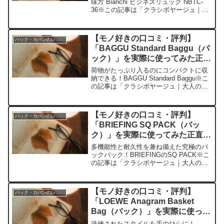
味方 Bianchi ビジネスリュック NBTC-
36※この記事は「クラシボヤージュ｜大
人の持ち物と暮らしの探求レビュー」の
編集部に寄せられた各商品・サービスへ
の口コミ今日、編集部が紹介したいのが
【モノ好きの口コミ・評判】
バック・カバンのレビュー
「Bia...
「BAGGU Standard Baggu（バ
ック）」を実際に使ってみた正直
感想
荷物がたっぷり入るのにコンパクトに収
納できる！BAGGU Standard Baggu※こ
の記事は「クラシボヤージュ｜大人の持
ち物と暮らしの探求レビュー」の編集部
に寄せられた各商品・サービスへの口コ
ミ今日、編集部が紹介したいのが
【モノ好きの口コミ・評判】
バック・カバンのレビュー
「BAGGU...
「BRIEFING SQ PACK（バッ
ク）」を実際に使ってみた正直感
想
多機能性と耐久性を兼ね備えた究極のバ
ックパック！BRIEFINGのSQ PACK※こ
の記事は「クラシボヤージュ｜大人の持
ち物と暮らしの探求レビュー」の編集部
に寄せられた各商品・サービスへの口コ
ミ今日、編集部が紹介したいのが
【モノ好きの口コミ・評判】
バック・カバンのレビュー
「BRIEFING...
「LOEWE Anagram Basket
Bag（バック）」を実際に使って
みた正直感想
洗練されたスタイルを手のひらに！