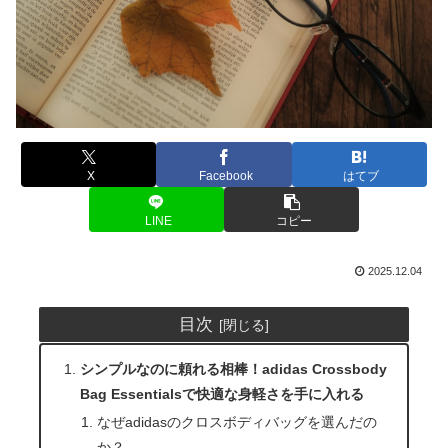
X
Facebook
はてブ
LINE
コピー
2025.12.04
目次
シンプルなのに頼れる相棒！adidas Crossbody
Bag Essentialsで快適な身軽さを手に入れる
なぜadidasのクロスボディバッグを選んだの
か？