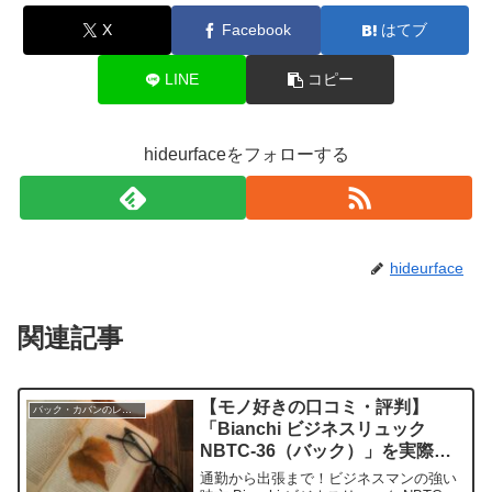
X
Facebook
はてブ
LINE
コピー
hideurfaceをフォローする
hideurface
関連記事
【モノ好きの口コミ・評判】
バック・カバンのレビュー
「Bianchi ビジネスリュック
NBTC-36（バック）」を実際に
使ってみた正直感想
通勤から出張まで！ビジネスマンの強い