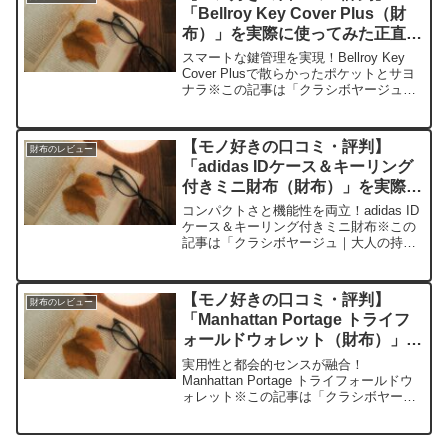
いのが「UNITED...
「Bellroy Key Cover Plus（財
布）」を実際に使ってみた正直感
想
スマートな鍵管理を実現！Bellroy Key
Cover Plusで散らかったポケットとサヨ
ナラ※この記事は「クラシボヤージュ｜
大人の持ち物と暮らしの探求レビュー」
の編集部に寄せられた各商品・サービス
への口コミ今日、編集部が紹介したいの
【モノ好きの口コミ・評判】
財布のレビュー
が...
「adidas IDケース＆キーリング
付きミニ財布（財布）」を実際に
使ってみた正直感想
コンパクトさと機能性を両立！adidas ID
ケース＆キーリング付きミニ財布※この
記事は「クラシボヤージュ｜大人の持ち
物と暮らしの探求レビュー」の編集部に
寄せられた各商品・サービスへの口コミ
今日、編集部が紹介したいのが「adidas
【モノ好きの口コミ・評判】
財布のレビュー
IDケ...
「Manhattan Portage トライフ
ォールドウォレット（財布）」を
実際に使ってみた正直感想
実用性と都会的センスが融合！
Manhattan Portage トライフォールドウ
ォレット※この記事は「クラシボヤージ
ュ｜大人の持ち物と暮らしの探求レビュ
ー」の編集部に寄せられた各商品・サー
ビスへの口コミ今日、編集部が紹介した