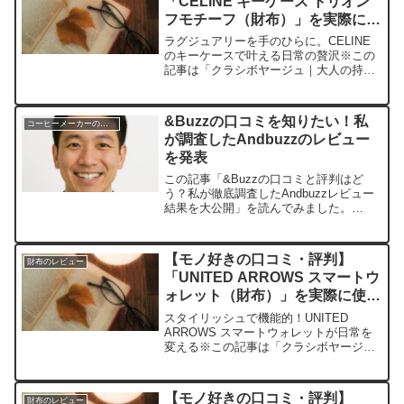
「CELINE キーケース トリオン
フモチーフ（財布）」を実際に使
ってみた正直感想
ラグジュアリーを手のひらに。CELINE
のキーケースで叶える日常の贅沢※この
記事は「クラシボヤージュ｜大人の持ち
物と暮らしの探求レビュー」の編集部に
寄せられた各商品・サービスへの口コミ
今日、編集部が紹介したいのが
&Buzzの口コミを知りたい！私
コーヒーメーカーのレビュー
「CELINE キーケース ...
が調査したAndbuzzのレビュー
を発表
この記事「&Buzzの口コミと評判はど
う？私が徹底調査したAndbuzzレビュー
結果を大公開」を読んでみました。
&Buzz（AndBuzz,アンドバズ）の運営会
社である株式会社クリティカルシナジー
が、インフルエンサーのマッチングサー
【モノ好きの口コミ・評判】
財布のレビュー
ビスにお...
「UNITED ARROWS スマートウ
ォレット（財布）」を実際に使っ
てみた正直感想
スタイリッシュで機能的！UNITED
ARROWS スマートウォレットが日常を
変える※この記事は「クラシボヤージュ
｜大人の持ち物と暮らしの探求レビュ
ー」の編集部に寄せられた各商品・サー
ビスへの口コミ今日、編集部が紹介した
【モノ好きの口コミ・評判】
財布のレビュー