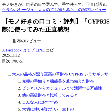
モノ好きが、自分の目で選んで、手で使って、正直に語る。
クラシボヤージュ｜大人の持ち物と暮らしの探求レビュー
【モノ好きの口コミ・評判】「CYPRIS
際に使ってみた正直感想
財布のレビュー
X
Facebook
はてブ
LINE
コピー
2025.11.12
目次
大人の品格が漂う至高の革財布 CYPRIS シラサギレザー
究極の手触りと機能美を兼ね備えた財布
ビジネスからカジュアルまで活躍する万能性
他の高級財布と比較してみると
こんな人におすすめ！
大切に使い続けたい一生もの