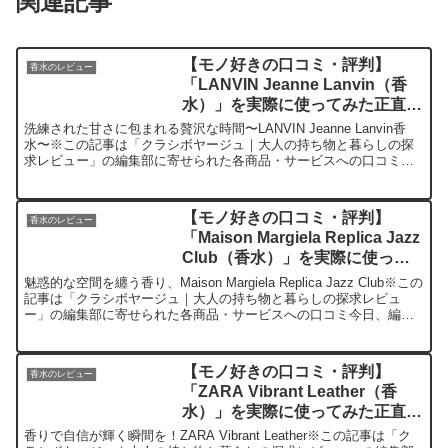
関連記事
【モノ好きの口コミ・評判】
香水のレビュー
「LANVIN Jeanne Lanvin（香
水）」を実際に使ってみた正直感
想
洗練された甘さに包まれる贅沢な時間〜LANVIN Jeanne Lanvin香
水〜※この記事は「クラシボヤージュ｜大人の持ち物と暮らしの探
求レビュー」の編集部に寄せられた各商品・サービスへの口コミ今
日、編集部が紹介したいのが「LANVIN ...
【モノ好きの口コミ・評判】
香水のレビュー
「Maison Margiela Replica Jazz
Club（香水）」を実際に使って
みた正直感想
魅惑的な空間を纏う香り、Maison Margiela Replica Jazz Club※この
記事は「クラシボヤージュ｜大人の持ち物と暮らしの探求レビュ
ー」の編集部に寄せられた各商品・サービスへの口コミ今日、編集
部が紹介したいのが「Mai...
【モノ好きの口コミ・評判】
香水のレビュー
「ZARA Vibrant Leather（香
水）」を実際に使ってみた正直感
想
香りで自信が輝く瞬間を！ZARA Vibrant Leather※この記事は「ク