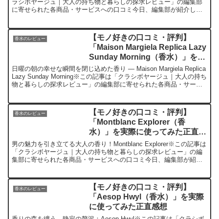
ラシボヤージュ｜大人の持ち物と暮らしの探求レビュー」の編集部
に寄せられた各商品・サービスへの口コミ今日、編集部が紹介した
いのが「ZARA Vibrant Lea...
【モノ好きの口コミ・評判】
香水のレビュー
「Maison Margiela Replica Lazy
Sunday Morning（香水）」を実
際に使ってみた正直感想
日曜の朝の幸せな瞬間を閉じ込めた香り — Maison Margiela Replica
Lazy Sunday Morning※この記事は「クラシボヤージュ｜大人の持ち
物と暮らしの探求レビュー」の編集部に寄せられた各商品・サービ
スへの口コ...
【モノ好きの口コミ・評判】
香水のレビュー
「Montblanc Explorer（香
水）」を実際に使ってみた正直感
想
男の魅力を引き立てる大人の香り！Montblanc Explorer※この記事は
「クラシボヤージュ｜大人の持ち物と暮らしの探求レビュー」の編
集部に寄せられた各商品・サービスへの口コミ今日、編集部が紹介
したいのが「Montblanc Expl...
【モノ好きの口コミ・評判】
香水のレビュー
「Aesop Hwyl（香水）」を実際
に使ってみた正直感想
香りの森を纏う、静寂の贅沢：Aesop Hwyl※この記事は「クラシボ