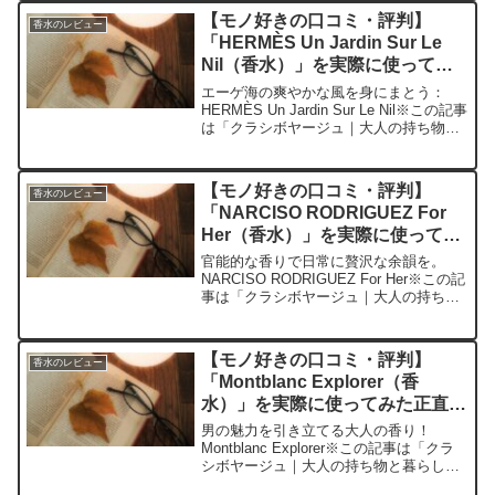
編集部が紹介したいのが「Dior J'ado...
【モノ好きの口コミ・評判】
香水のレビュー
「HERMÈS Un Jardin Sur Le
Nil（香水）」を実際に使ってみ
た正直感想
エーゲ海の爽やかな風を身にまとう：
HERMÈS Un Jardin Sur Le Nil※この記事
は「クラシボヤージュ｜大人の持ち物と
暮らしの探求レビュー」の編集部に寄せ
られた各商品・サービスへの口コミ今
日、編集部が紹介したいのが「HERM...
【モノ好きの口コミ・評判】
香水のレビュー
「NARCISO RODRIGUEZ For
Her（香水）」を実際に使ってみ
た正直感想
官能的な香りで日常に贅沢な余韻を。
NARCISO RODRIGUEZ For Her※この記
事は「クラシボヤージュ｜大人の持ち物
と暮らしの探求レビュー」の編集部に寄
せられた各商品・サービスへの口コミ今
日、編集部が紹介したいのが
【モノ好きの口コミ・評判】
香水のレビュー
「NARCIS...
「Montblanc Explorer（香
水）」を実際に使ってみた正直感
想
男の魅力を引き立てる大人の香り！
Montblanc Explorer※この記事は「クラ
シボヤージュ｜大人の持ち物と暮らしの
探求レビュー」の編集部に寄せられた各