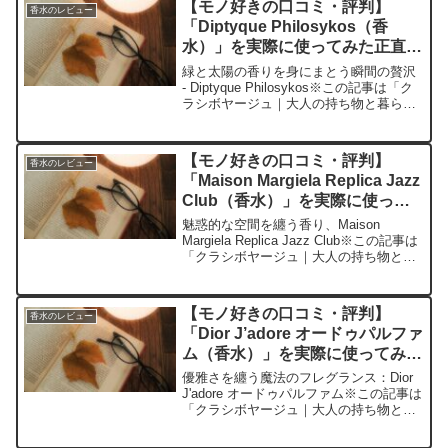
【モノ好きの口コミ・評判】
香水のレビュー
「Diptyque Philosykos（香
水）」を実際に使ってみた正直感
想
緑と太陽の香りを身にまとう瞬間の贅沢
- Diptyque Philosykos※この記事は「ク
ラシボヤージュ｜大人の持ち物と暮らし
の探求レビュー」の編集部に寄せられた
各商品・サービスへの口コミ今日、編集
部が紹介したいのが「Diptyque...
【モノ好きの口コミ・評判】
香水のレビュー
「Maison Margiela Replica Jazz
Club（香水）」を実際に使って
みた正直感想
魅惑的な空間を纏う香り、Maison
Margiela Replica Jazz Club※この記事は
「クラシボヤージュ｜大人の持ち物と暮
らしの探求レビュー」の編集部に寄せら
れた各商品・サービスへの口コミ今日、
編集部が紹介したいのが「Mai...
【モノ好きの口コミ・評判】
香水のレビュー
「Dior J’adore オードゥパルファ
ム（香水）」を実際に使ってみた
正直感想
優雅さを纏う魔法のフレグランス：Dior
J'adore オードゥパルファム※この記事は
「クラシボヤージュ｜大人の持ち物と暮
らしの探求レビュー」の編集部に寄せら
れた各商品・サービスへの口コミ今日、