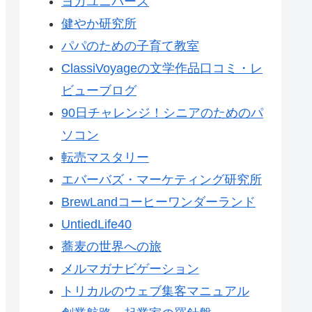
ヨガユニバース
健やか研究所
パパのための子育て教室
ClassiVoyageの文学作品口コミ・レ
ビューブログ
90日チャレンジ！シニアのためのパ
ソコン
転売マスタリー
エバーバズ・マーケティング研究所
BrewLandコーヒーワンダーランド
UntiedLife40
蕎麦の世界への旅
メルマガナビゲーション
トリカルのウェブ集客マニュアル