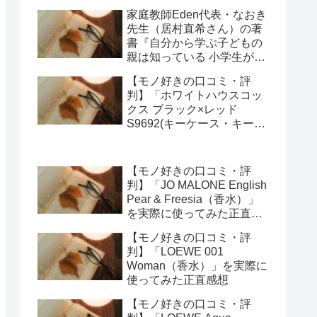
オーガナイザー)」を実際に
家庭教師Eden代表・なおき
使ってみた正直感想
先生（居村直希さん）の著
書『自分から学ぶ子どもの
親は知っている 小学生が勉
強にハマる強み学習法』
【モノ好きの口コミ・評
（総合法令出版）を編集部
判】「ホワイトハウスコッ
が紹介します
クス ブラック×レッド
S9692(キーケース・キーオ
ーガナイザー)」を実際に使
ってみた正直感想
【モノ好きの口コミ・評
判】「JO MALONE English
Pear & Freesia（香水）」
を実際に使ってみた正直感
想
【モノ好きの口コミ・評
判】「LOEWE 001
Woman（香水）」を実際に
使ってみた正直感想
【モノ好きの口コミ・評