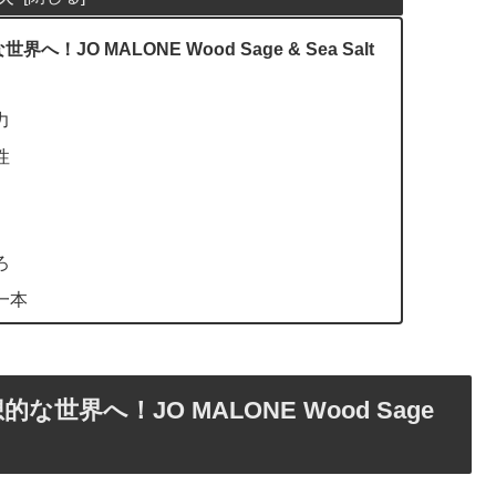
O MALONE Wood Sage & Sea Salt
力
性
ろ
一本
界へ！JO MALONE Wood Sage