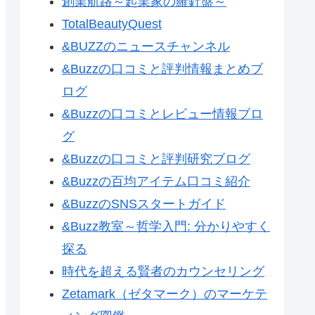
創業航路～起業家の羅針盤～
TotalBeautyQuest
&BUZZのニュースチャンネル
&Buzzの口コミと評判情報まとめブ
ログ
&Buzzの口コミとレビュー情報ブロ
グ
&Buzzの口コミと評判研究ブログ
&Buzzの百均アイテム口コミ紹介
&BuzzのSNSスタートガイド
&Buzz教室～哲学入門: 分かりやすく
探る
時代を超える賢者のカウンセリング
Zetamark（ゼタマーク）のマーケテ