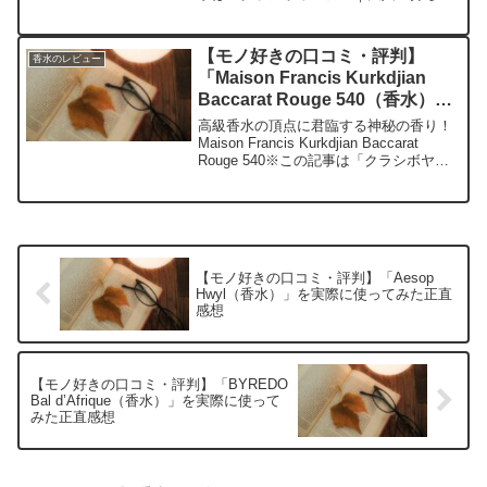
と暮らしの探求レビュー」の編集部に寄
せられた各商品・サービスへの口コミ今
日、編集部が紹介したいのが「CREED
【モノ好きの口コミ・評判】
香水のレビュー
...
「Maison Francis Kurkdjian
Baccarat Rouge 540（香水）」
を実際に使ってみた正直感想
高級香水の頂点に君臨する神秘の香り！
Maison Francis Kurkdjian Baccarat
Rouge 540※この記事は「クラシボヤー
ジュ｜大人の持ち物と暮らしの探求レビ
ュー」の編集部に寄せられた各商品・サ
ービスへの口コミ今日...
【モノ好きの口コミ・評判】「Aesop
Hwyl（香水）」を実際に使ってみた正直
感想
【モノ好きの口コミ・評判】「BYREDO
Bal d’Afrique（香水）」を実際に使って
みた正直感想