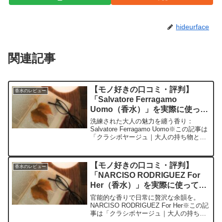
hideurface
関連記事
【モノ好きの口コミ・評判】
香水のレビュー
「Salvatore Ferragamo
Uomo（香水）」を実際に使って
みた正直感想
洗練された大人の魅力を纏う香り：
Salvatore Ferragamo Uomo※この記事は
「クラシボヤージュ｜大人の持ち物と暮
らしの探求レビュー」の編集部に寄せら
れた各商品・サービスへの口コミ今日、
編集部が紹介したいのが「Salvator...
【モノ好きの口コミ・評判】
香水のレビュー
「NARCISO RODRIGUEZ For
Her（香水）」を実際に使ってみ
た正直感想
官能的な香りで日常に贅沢な余韻を。
NARCISO RODRIGUEZ For Her※この記
事は「クラシボヤージュ｜大人の持ち物
と暮らしの探求レビュー」の編集部に寄