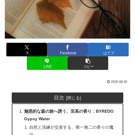
X
Facebook
はてブ
LINE
コピー
2025.08.30
目次
魅惑的な森の旅へ誘う、至高の香り：BYREDO
Gypsy Water
自然と洗練が交差する、唯一無二の香りの魔
法