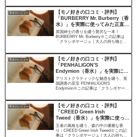
せられた各商品・サービスへの口コミ今
日、編集部が紹介したいのが
【モノ好きの口コミ・評判】
香水のレビュー
「NARCIS...
「BURBERRY Mr. Burberry（香
水）」を実際に使ってみた正直感
想
英国紳士の香りを纏う贅沢な一本！
BURBERRY Mr. Burberry※この記事は
「クラシボヤージュ｜大人の持ち物と暮
らしの探求レビュー」の編集部に寄せら
れた各商品・サービスへの口コミ今日、
編集部が紹介したいのが「BURBERRY
【モノ好きの口コミ・評判】
香水のレビュー
Mr...
「PENHALIGON’S
Endymion（香水）」を実際に使
ってみた正直感想
アリストクラティックな魅惑を纏う、英
国調香の至宝 PENHALIGON'S
Endymion※この記事は「クラシボヤージ
ュ｜大人の持ち物と暮らしの探求レビュ
ー」の編集部に寄せられた各商品・サー
ビスへの口コミ今日、編集部が紹介した
【モノ好きの口コミ・評判】
香水のレビュー
いのが「PE...
「CREED Green Irish
Tweed（香水）」を実際に使って
みた正直感想
王者の風格を纏う、森の中の優雅な香
り：CREED Green Irish Tweed※この記
事は「クラシボヤージュ｜大人の持ち物