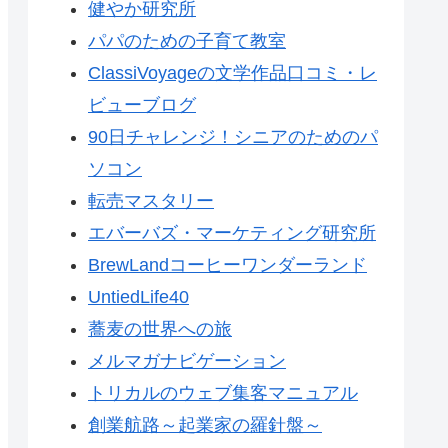
健やか研究所
パパのための子育て教室
ClassiVoyageの文学作品口コミ・レ
ビューブログ
90日チャレンジ！シニアのためのパ
ソコン
転売マスタリー
エバーバズ・マーケティング研究所
BrewLandコーヒーワンダーランド
UntiedLife40
蕎麦の世界への旅
メルマガナビゲーション
トリカルのウェブ集客マニュアル
創業航路～起業家の羅針盤～