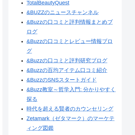
TotalBeautyQuest
&BUZZのニュースチャンネル
&Buzzの口コミと評判情報まとめブ
ログ
&Buzzの口コミとレビュー情報ブロ
グ
&Buzzの口コミと評判研究ブログ
&Buzzの百均アイテム口コミ紹介
&BuzzのSNSスタートガイド
&Buzz教室～哲学入門: 分かりやすく
探る
時代を超える賢者のカウンセリング
Zetamark（ゼタマーク）のマーケテ
ィング図鑑