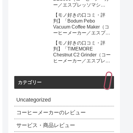
ー／エスプレッソマシ
ン）」を実際に使ってみた
【モノ好きの口コミ・評
正直感想
判】「Bodum Pebo
Vacuum Coffee Maker（コ
ーヒーメーカー／エスプレ
ッソマシン）」を実際に使
【モノ好きの口コミ・評
ってみた正直感想
判】「TIMEMORE
Chestnut C2 Grinder（コー
ヒーメーカー／エスプレッ
ソマシン）」を実際に使っ
てみた正直感想
カテゴリー
Uncategorized
コーヒーメーカーのレビュー
サービス・商品レビュー