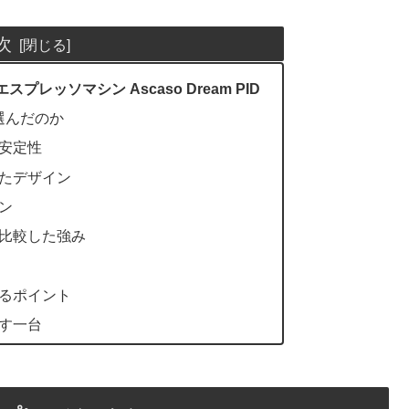
次
レッソマシン Ascaso Dream PID
Dを選んだのか
安定性
たデザイン
ン
比較した強み
るポイント
す一台