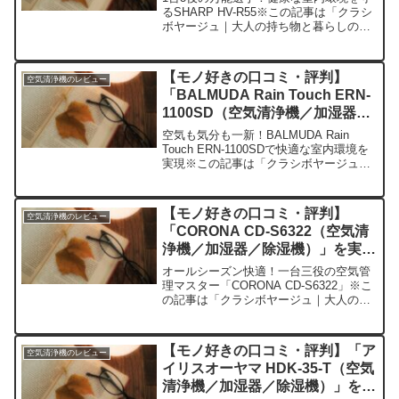
るSHARP HV-R55※この記事は「クラシ
ボヤージュ｜大人の持ち物と暮らしの探
求レビュー」の編集部に寄せられた各商
品・サービスへの口コミ今日、編集部が
紹介したいのが「SHARP HV-R55」で
【モノ好きの口コミ・評判】
空気清浄機のレビュー
す。...
「BALMUDA Rain Touch ERN-
1100SD（空気清浄機／加湿器／
除湿機）」を実際に使ってみた正
空気も気分も一新！BALMUDA Rain
直感想
Touch ERN-1100SDで快適な室内環境を
実現※この記事は「クラシボヤージュ｜
大人の持ち物と暮らしの探求レビュー」
の編集部に寄せられた各商品・サービス
への口コミ今日、編集部が紹介したいの
【モノ好きの口コミ・評判】
空気清浄機のレビュー
が...
「CORONA CD-S6322（空気清
浄機／加湿器／除湿機）」を実際
に使ってみた正直感想
オールシーズン快適！一台三役の空気管
理マスター「CORONA CD-S6322」※こ
の記事は「クラシボヤージュ｜大人の持
ち物と暮らしの探求レビュー」の編集部
に寄せられた各商品・サービスへの口コ
ミ今日、編集部が紹介したいのが
【モノ好きの口コミ・評判】「ア
空気清浄機のレビュー
「CORONA C...
イリスオーヤマ HDK-35-T（空気
清浄機／加湿器／除湿機）」を実