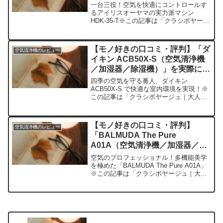
際に使ってみた正直感想
一台三役！空気を快適にコントロールす
るアイリスオーヤマの実力派マシン
HDK-35-T※この記事は「クラシボヤージ
ュ｜大人の持ち物と暮らしの探求レビュ
ー」の編集部に寄せられた各商品・サー
ビスへの口コミ今日、編集部が紹介した
【モノ好きの口コミ・評判】「ダ
空気清浄機のレビュー
いのが「アイリスオ...
イキン ACB50X-S（空気清浄機
／加湿器／除湿機）」を実際に使
ってみた正直感想
四季の空気を守る番人、ダイキン
ACB50X-S で快適な室内環境を実現！※
この記事は「クラシボヤージュ｜大人の
持ち物と暮らしの探求レビュー」の編集
部に寄せられた各商品・サービスへの口
コミ今日、編集部が紹介したいのが「ダ
【モノ好きの口コミ・評判】
空気清浄機のレビュー
イキン ACB50X...
「BALMUDA The Pure
A01A（空気清浄機／加湿器／除
湿機）」を実際に使ってみた正直
空気のプロフェッショナル！多機能美学
感想
を極めた「BALMUDA The Pure A01A」
※この記事は「クラシボヤージュ｜大人
の持ち物と暮らしの探求レビュー」の編
集部に寄せられた各商品・サービスへの
口コミ今日、編集部が紹介したいのが
「BAL...