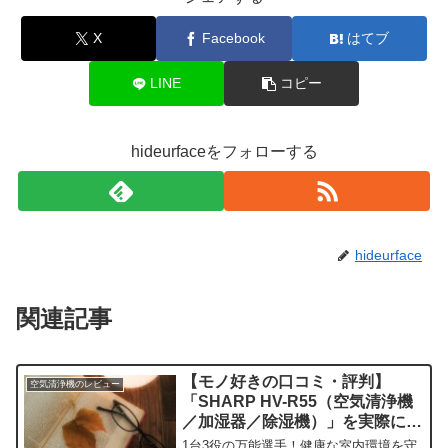
X
Facebook
はてブ
LINE
コピー
hideurfaceをフォローする
hideurface
関連記事
【モノ好きの口コミ・評判】
空気清浄機のレビュー
「SHARP HV-R55（空気清浄機
／加湿器／除湿機）」を実際に使
ってみた正直感想
1台3役の万能選手！健康な室内環境を守