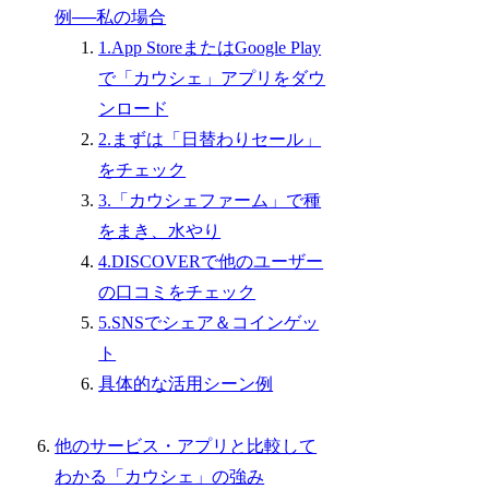
例──私の場合
1.App StoreまたはGoogle Play
で「カウシェ」アプリをダウ
ンロード
2.まずは「日替わりセール」
をチェック
3.「カウシェファーム」で種
をまき、水やり
4.DISCOVERで他のユーザー
の口コミをチェック
5.SNSでシェア＆コインゲッ
ト
具体的な活用シーン例
他のサービス・アプリと比較して
わかる「カウシェ」の強み