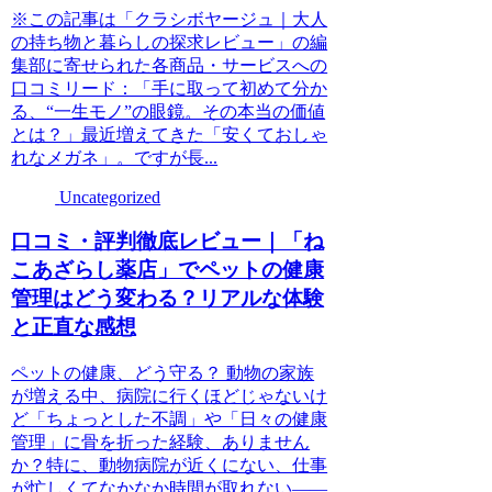
※この記事は「クラシボヤージュ｜大人
の持ち物と暮らしの探求レビュー」の編
集部に寄せられた各商品・サービスへの
口コミリード：「手に取って初めて分か
る、“一生モノ”の眼鏡。その本当の価値
とは？」最近増えてきた「安くておしゃ
れなメガネ」。ですが長...
Uncategorized
口コミ・評判徹底レビュー｜「ね
こあざらし薬店」でペットの健康
管理はどう変わる？リアルな体験
と正直な感想
ペットの健康、どう守る？ 動物の家族
が増える中、病院に行くほどじゃないけ
ど「ちょっとした不調」や「日々の健康
管理」に骨を折った経験、ありません
か？特に、動物病院が近くにない、仕事
が忙しくてなかなか時間が取れない――