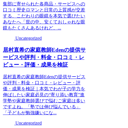
集部に寄せられた各商品・サービスへの
口コミ歴史ロマンと日常の上質感が交差
する、こだわりの眼鏡を本気で選びたい
あなたへ「世の中、安くておしゃれな眼
鏡もたくさんあるけれど、...
Uncategorized
居村直希の家庭教師Edenの提供サ
ービスや評判・料金・口コミ・レ
ビュー・評価・成果を検証
居村直希の家庭教師Edenの提供サービス
や評判・料金・口コミ・レビュー・評
価・成果を検証｜本気でわが子の学力を
伸ばしたい家庭必見の“寄り添い教育”進
学塾や家庭教師選びで悩むご家庭は多い
ですよね。「塾では伸び悩んでいる」
「子どもが勉強嫌いにな...
Uncategorized