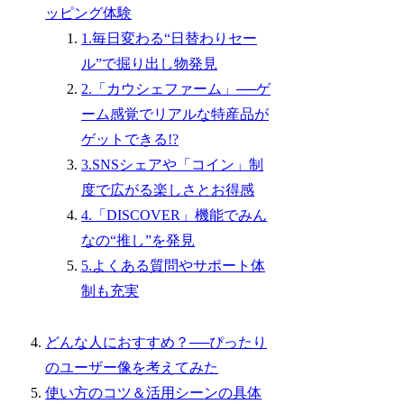
ッピング体験
1.毎日変わる“日替わりセー
ル”で掘り出し物発見
2.「カウシェファーム」──ゲ
ーム感覚でリアルな特産品が
ゲットできる!?
3.SNSシェアや「コイン」制
度で広がる楽しさとお得感
4.「DISCOVER」機能でみん
なの“推し”を発見
5.よくある質問やサポート体
制も充実
どんな人におすすめ？──ぴったり
のユーザー像を考えてみた
使い方のコツ＆活用シーンの具体