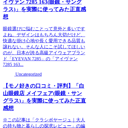
イヴァン 7285 163(眼鏡・サング
ラス)」を実際に使ってみた正直感
想
眼鏡選びに悩むことって意外と多いです
よね。デザインはもちろん大切だけど、
快適な掛け心地や長く愛用できる品質も
譲れない。そんな人にこそ試してほしい
のが、日本が誇る高級アイウェアブラン
ド「EYEVAN 7285」の「アイヴァン
7285 163...
Uncategorized
【モノ好きの口コミ・評判】「白
山眼鏡店 メイフェア(眼鏡・サン
グラス)」を実際に使ってみた正直
感想
※この記事は「クラシボヤージュ｜大人
の持ち物と暮らしの探求レビュー」の編