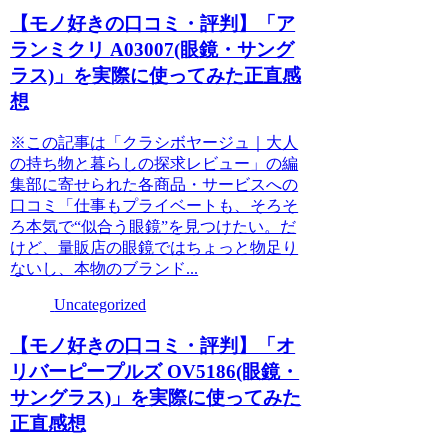
【モノ好きの口コミ・評判】「ア
ランミクリ A03007(眼鏡・サング
ラス)」を実際に使ってみた正直感
想
※この記事は「クラシボヤージュ｜大人
の持ち物と暮らしの探求レビュー」の編
集部に寄せられた各商品・サービスへの
口コミ「仕事もプライベートも、そろそ
ろ本気で“似合う眼鏡”を見つけたい。だ
けど、量販店の眼鏡ではちょっと物足り
ないし、本物のブランド...
Uncategorized
【モノ好きの口コミ・評判】「オ
リバーピープルズ OV5186(眼鏡・
サングラス)」を実際に使ってみた
正直感想