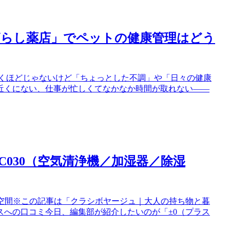
ざらし薬店」でペットの健康管理はどう
行くほどじゃないけど「ちょっとした不調」や「日々の健康
近くにない、仕事が忙しくてなかなか時間が取れない――
-C030（空気清浄機／加湿器／除湿
快適空間※この記事は「クラシボヤージュ｜大人の持ち物と暮
スへの口コミ今日、編集部が紹介したいのが「±0（プラス