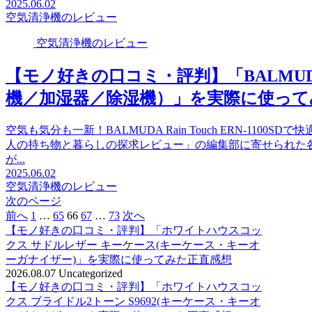
2025.06.02
空気清浄機のレビュー
空気清浄機のレビュー
【モノ好きの口コミ・評判】「BALMUDA Ra
機／加湿器／除湿機）」を実際に使って
空気も気分も一新！BALMUDA Rain Touch ERN-11
人の持ち物と暮らしの探求レビュー」の編集部に寄せられた
が...
2025.06.02
空気清浄機のレビュー
次のページ
前へ
1
…
65
66
67
…
73
次へ
【モノ好きの口コミ・評判】「ホワイトハウスコッ
クス サドルレザー キーケース(キーケース・キーオ
ーガナイザー)」を実際に使ってみた正直感想
2026.08.07
Uncategorized
【モノ好きの口コミ・評判】「ホワイトハウスコッ
クス ブライドル2トーン S9692(キーケース・キーオ