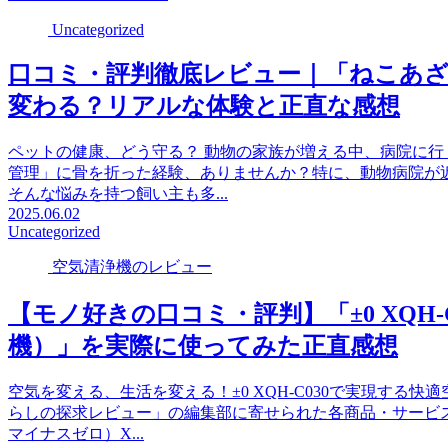
Uncategorized
口コミ・評判徹底レビュー｜「ねこあ
変わる？リアルな体験と正直な感想
ペットの健康、どう守る？ 動物の家族が増える中、病院に
管理」に骨を折った経験、ありませんか？特に、動物病院が
そんな悩みを持つ飼い主も多...
2025.06.02
Uncategorized
空気清浄機のレビュー
【モノ好きの口コミ・評判】「±0 XQH
機）」を実際に使ってみた正直感想
空気を変える、生活を変える！±0 XQH-C030で実現する
らしの探求レビュー」の編集部に寄せられた各商品・サービ
マイナスゼロ）X...