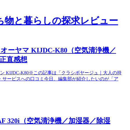
ち物と暮らしの探求レビュー
ヤマ KIJDC-K80（空気清浄機／
正直感想
KIJDC-K80※この記事は「クラシボヤージュ｜大人の持
・サービスへの口コミ今日、編集部が紹介したいのが「ア
F 320i（空気清浄機／加湿器／除湿