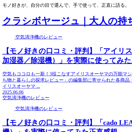
モノ好きが、自分の目で選んで、手で使って、正直に語る。
クラシボヤージュ｜大人の持
空気清浄機のレビュー
【モノ好きの口コミ・評判】「アイリスオー
加湿器／除湿機）」を実際に使ってみた
空気もココロも一新！3役こなすアイリスオーヤマの万能マシン 
ち物と暮らしの探求レビュー」の編集部に寄せられた各商品
イリスオーヤマ ...
2025.06.06
空気清浄機のレビュー
空気清浄機のレビュー
【モノ好きの口コミ・評判】「cado LEA
機）」を実際に使ってみた正直感想