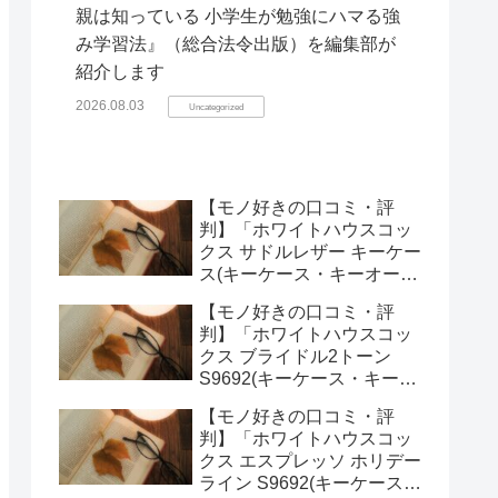
親は知っている 小学生が勉強にハマる強
み学習法』（総合法令出版）を編集部が
紹介します
2026.08.03
Uncategorized
【モノ好きの口コミ・評
判】「ホワイトハウスコッ
クス サドルレザー キーケー
ス(キーケース・キーオーガ
ナイザー)」を実際に使って
【モノ好きの口コミ・評
みた正直感想
判】「ホワイトハウスコッ
クス ブライドル2トーン
S9692(キーケース・キーオ
ーガナイザー)」を実際に使
【モノ好きの口コミ・評
ってみた正直感想
判】「ホワイトハウスコッ
クス エスプレッソ ホリデー
ライン S9692(キーケース・