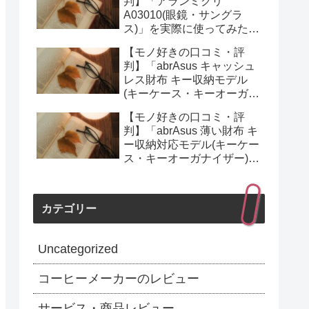
判】「アランミクリ
A03010(眼鏡・サングラ
ス)」を実際に使ってみた正
直感想
【モノ好きの口コミ・評
判】「abrAsus キャッシュ
レス財布 キー収納モデル
(キーケース・キーオーガナ
イザー)」を実際に使ってみ
【モノ好きの口コミ・評
た正直感想
判】「abrAsus 薄い財布 キ
ー収納対応モデル(キーケー
ス・キーオーガナイザー)」
を実際に使ってみた正直感
想
カテゴリー
Uncategorized
コーヒーメーカーのレビュー
サービス・商品レビュー