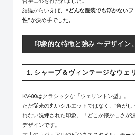
哲学に心を打たれました。
結論からいえば、
“どんな服装でも浮かない
性”
が決め手でした。
印象的な特徴と強み 〜デザイン
1. シャープ＆ヴィンテージなウ
KV-80はクラシックな「ウェリントン型」。
ただ従来の丸いシルエットではなく、“角がし
れない洗練された印象。「どこか懐かしさが
デザインです。
大人のカジュアルやビジネススタイル、モー