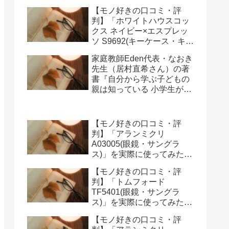
キーオーガナイザー)」を実
【モノ好きの口コミ・評
際に使ってみた正直感想
判】「ホワイトハウスコッ
クス ネイビー×エスプレッ
ソ S9692(キーケース・キー
オーガナイザー)」を実際に
家庭教師Eden代表・なおき
使ってみた正直感想
先生（居村直希さん）の著
書『自分から学ぶ子どもの
親は知っている 小学生が勉
強にハマる強み学習法』
（総合法令出版）を編集部
が紹介します
【モノ好きの口コミ・評
判】「アランミクリ
A03005(眼鏡・サングラ
ス)」を実際に使ってみた正
直感想
【モノ好きの口コミ・評
判】「トムフォード
TF5401(眼鏡・サングラ
ス)」を実際に使ってみた正
直感想
【モノ好きの口コミ・評