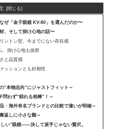
次
なぜ「金子眼鏡 KV-80」を選んだのか〜
素材、そして掛け心地の話〜
ェリントン型、今までにない存在感
ーム、掛け心地も抜群
しさと品質感
ファッションとも好相性
の“本物志向”にジャストフィット～
FF問わず“頼れる相棒”！～
産品・海外有名ブランドとの比較で違いが明確～
の裏返しに小さな難～
らしい”眼鏡——決して派手じゃない贅沢。