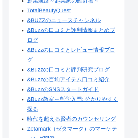
創業航路～起業家の羅針盤～
TotalBeautyQuest
&BUZZのニュースチャンネル
&Buzzの口コミと評判情報まとめブ
ログ
&Buzzの口コミとレビュー情報ブロ
グ
&Buzzの口コミと評判研究ブログ
&Buzzの百均アイテム口コミ紹介
&BuzzのSNSスタートガイド
&Buzz教室～哲学入門: 分かりやすく
探る
時代を超える賢者のカウンセリング
Zetamark（ゼタマーク）のマーケテ