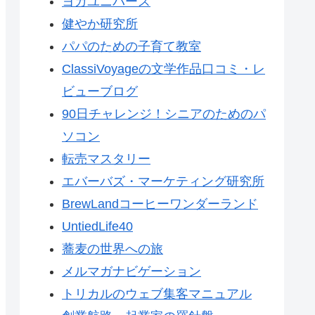
ヨガユニバース
健やか研究所
パパのための子育て教室
ClassiVoyageの文学作品口コミ・レ
ビューブログ
90日チャレンジ！シニアのためのパ
ソコン
転売マスタリー
エバーバズ・マーケティング研究所
BrewLandコーヒーワンダーランド
UntiedLife40
蕎麦の世界への旅
メルマガナビゲーション
トリカルのウェブ集客マニュアル