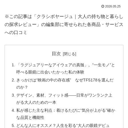
2026.05.25
※この記事は「クラシボヤージュ｜大人の持ち物と暮らし
の探求レビュー」の編集部に寄せられた各商品・サービス
への口コミ
目次
「ラグジュアリーなアイウェアの真髄」。“一生モノ”と
呼べる眼鏡に出会いたかった私の体験
きっかけは“映画の中の存在感” なぜTF5178を選んだ
のか？
デザイン、素材、フィット感――日常がワンランク上
がる大人のための一本
私が感じた主な利点：着けるたびに“気分が上がる”確か
な品質と機能性
どんな人にオススメ？人生を彩る“大人の眼鏡デビュ