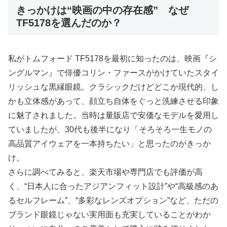
きっかけは“映画の中の存在感” なぜ
TF5178を選んだのか？
私がトムフォード TF5178を最初に知ったのは、映画『シ
ングルマン』で俳優コリン・ファースがかけていたスタイ
リッシュな黒縁眼鏡。クラシックだけどどこか現代的、し
かも立体感があって、顔立ち自体をぐっと洗練させる印象
に魅了されました。当時は量販店で安価なモデルを愛用し
ていましたが、30代も後半になり「そろそろ一生モノの
高品質アイウェアを一本持ちたい」と思ったのがきっか
け。
さらに調べてみると、楽天市場や専門店でも評価が高
く、“日本人に合ったアジアンフィット設計”や“高級感のあ
るセルフレーム”、“多彩なレンズオプション”など、ただの
ブランド眼鏡じゃない実用面も充実していることがわか