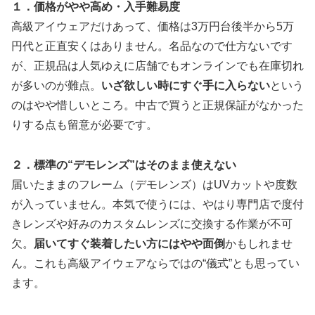
１．価格がやや高め・入手難易度
高級アイウェアだけあって、価格は3万円台後半から5万
円代と正直安くはありません。名品なので仕方ないです
が、正規品は人気ゆえに店舗でもオンラインでも在庫切れ
が多いのが難点。
いざ欲しい時にすぐ手に入らない
という
のはやや惜しいところ。中古で買うと正規保証がなかった
りする点も留意が必要です。
２．標準の“デモレンズ”はそのまま使えない
届いたままのフレーム（デモレンズ）はUVカットや度数
が入っていません。本気で使うには、やはり専門店で度付
きレンズや好みのカスタムレンズに交換する作業が不可
欠。
届いてすぐ装着したい方にはやや面倒
かもしれませ
ん。これも高級アイウェアならではの“儀式”とも思ってい
ます。