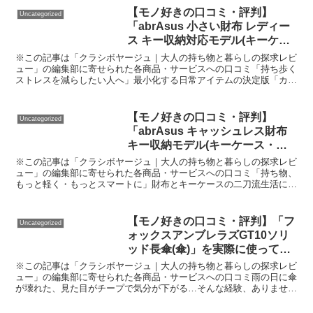
【モノ好きの口コミ・評判】
Uncategorized
「abrAsus 小さい財布 レディー
ス キー収納対応モデル(キーケー
ス・キーオーガナイザー)」を実
※この記事は「クラシボヤージュ｜大人の持ち物と暮らしの探求レビ
際に使ってみた正直感想
ュー」の編集部に寄せられた各商品・サービスへの口コミ「持ち歩く
ストレスを減らしたい人へ」最小化する日常アイテムの決定版「カバ
ンやポケットの中が毎日ごちゃごちゃしている」「鍵と財布...
【モノ好きの口コミ・評判】
Uncategorized
「abrAsus キャッシュレス財布
キー収納モデル(キーケース・キ
ーオーガナイザー)」を実際に使
※この記事は「クラシボヤージュ｜大人の持ち物と暮らしの探求レビ
ってみた正直感想
ュー」の編集部に寄せられた各商品・サービスへの口コミ「持ち物、
もっと軽く・もっとスマートに」財布とキーケースの二刀流生活に終
止符！あなたの“日常装備”を一新する一品を紹介「小さな...
【モノ好きの口コミ・評判】「フ
Uncategorized
ォックスアンブレラズGT10ソリ
ッド長傘(傘)」を実際に使ってみ
た正直感想
※この記事は「クラシボヤージュ｜大人の持ち物と暮らしの探求レビ
ュー」の編集部に寄せられた各商品・サービスへの口コミ雨の日に傘
が壊れた、見た目がチープで気分が下がる…そんな経験、ありません
か？大人にふさわしい長傘を探しても、なぜか“これだ！”...