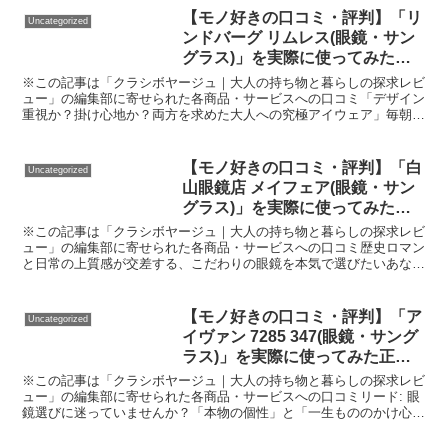
【モノ好きの口コミ・評判】「リ
Uncategorized
ンドバーグ リムレス(眼鏡・サン
グラス)」を実際に使ってみた正
直感想
※この記事は「クラシボヤージュ｜大人の持ち物と暮らしの探求レビ
ュー」の編集部に寄せられた各商品・サービスへの口コミ「デザイン
重視か？掛け心地か？両方を求めた大人への究極アイウェア」毎朝メ
ガネをかけて鏡を見るたび、ふと「もっと軽く、もっと自然...
【モノ好きの口コミ・評判】「白
Uncategorized
山眼鏡店 メイフェア(眼鏡・サン
グラス)」を実際に使ってみた正
直感想
※この記事は「クラシボヤージュ｜大人の持ち物と暮らしの探求レビ
ュー」の編集部に寄せられた各商品・サービスへの口コミ歴史ロマン
と日常の上質感が交差する、こだわりの眼鏡を本気で選びたいあなた
へ「世の中、安くておしゃれな眼鏡もたくさんあるけれど、...
【モノ好きの口コミ・評判】「ア
Uncategorized
イヴァン 7285 347(眼鏡・サング
ラス)」を実際に使ってみた正直
感想
※この記事は「クラシボヤージュ｜大人の持ち物と暮らしの探求レビ
ュー」の編集部に寄せられた各商品・サービスへの口コミリード: 眼
鏡選びに迷っていませんか？「本物の個性」と「一生もののかけ心
地」を求める人へ捧ぐレビュ―「おしゃれな眼鏡が欲しいけ...