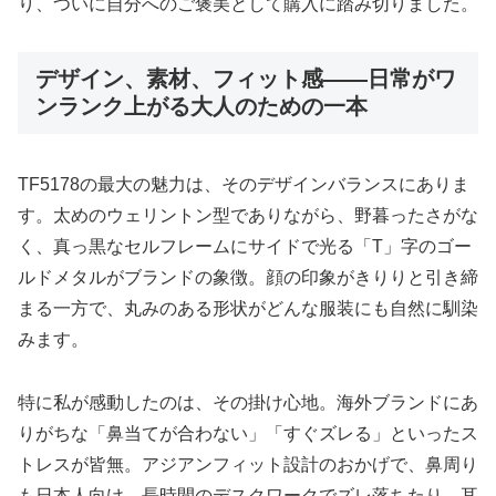
り、ついに自分へのご褒美として購入に踏み切りました。
デザイン、素材、フィット感――日常がワ
ンランク上がる大人のための一本
TF5178の最大の魅力は、そのデザインバランスにありま
す。太めのウェリントン型でありながら、野暮ったさがな
く、真っ黒なセルフレームにサイドで光る「T」字のゴー
ルドメタルがブランドの象徴。顔の印象がきりりと引き締
まる一方で、丸みのある形状がどんな服装にも自然に馴染
みます。
特に私が感動したのは、その掛け心地。海外ブランドにあ
りがちな「鼻当てが合わない」「すぐズレる」といったス
トレスが皆無。アジアンフィット設計のおかげで、鼻周り
も日本人向け。長時間のデスクワークでズレ落ちたり、耳