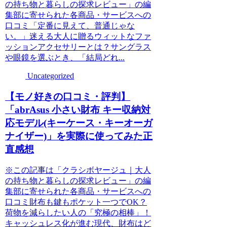
の持ち物と暮らしの探求レビュー」の編
集部に寄せられた各商品・サービスへの
口コミ「定番に見えて、普通じゃな
い。」迷える大人に贈るウィットなファ
ッションアクセサリーとは？サングラス
や眼鏡を選ぶとき、「結局どれ...
Uncategorized
【モノ好きの口コミ・評判】
「abrAsus 小さい財布 キー収納対
応モデル(キーケース・キーオーガ
ナイザー)」を実際に使ってみた正
直感想
※この記事は「クラシボヤージュ｜大人
の持ち物と暮らしの探求レビュー」の編
集部に寄せられた各商品・サービスへの
口コミ財布も鍵もポケット一つでOK？
荷物を減らしたい人の「究極の相棒」！
キャッシュレス化が進む現代、財布はど