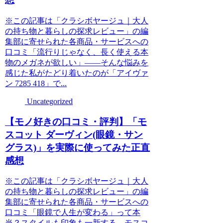
※この記事は「クラシボヤージュ｜大人
の持ち物と暮らしの探求レビュー」の編
集部に寄せられた各商品・サービスへの
口コミ「流行りじゃなく、長く使える本
物のメガネが欲しい」――そんな悩みを
感じた私がたどり着いたのが「アイヴァ
ン 7285 418」で...
Uncategorized
【モノ好きの口コミ・評判】「モ
スコット ダーヴィン(眼鏡・サン
グラス)」を実際に使ってみた正直
感想
※この記事は「クラシボヤージュ｜大人
の持ち物と暮らしの探求レビュー」の編
集部に寄せられた各商品・サービスへの
口コミ「眼鏡で人生が変わる」って本
当？スタイルも印象も一新する、モスコ