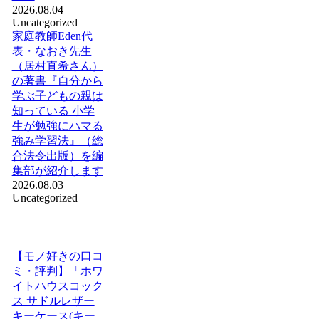
2026.08.04
Uncategorized
家庭教師Eden代
表・なおき先生
（居村直希さん）
の著書『自分から
学ぶ子どもの親は
知っている 小学
生が勉強にハマる
強み学習法』（総
合法令出版）を編
集部が紹介します
2026.08.03
Uncategorized
【モノ好きの口コ
ミ・評判】「ホワ
イトハウスコック
ス サドルレザー
キーケース(キー