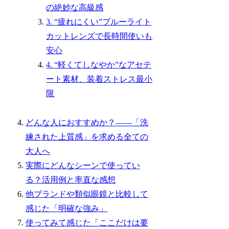
の絶妙な高級感
3. “疲れにくい”ブルーライト
カットレンズで長時間使いも
安心
4. “軽くてしなやか”なアセテ
ート素材、装着ストレス最小
限
どんな人におすすめか？――「洗
練された上質感」を求める全ての
大人へ
実際にどんなシーンで使ってい
る？活用例と率直な感想
他ブランドや類似眼鏡と比較して
感じた「明確な強み」
使ってみて感じた「ここだけは要