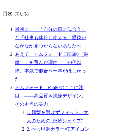
目次
最初に――「自分の顔に似合う」
と「仕事も休日も使える」眼鏡が
なかなか見つからないあなたへ
あえて「トムフォード TF5680（眼
鏡）」を選んだ理由――30代以
降、本気で似合う一本がほしかっ
た
トムフォード TF5680のここに注
目！――高品質＆洗練デザイン、
その本当の実力
1. 顔型を選ばずフィット。大
人のための“絶妙シェイプ”
2. べっ甲調カラー×Tアイコン