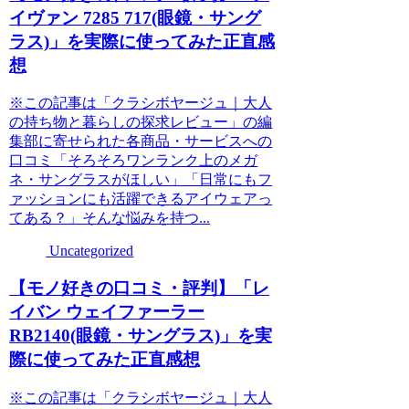
イヴァン 7285 717(眼鏡・サング
ラス)」を実際に使ってみた正直感
想
※この記事は「クラシボヤージュ｜大人
の持ち物と暮らしの探求レビュー」の編
集部に寄せられた各商品・サービスへの
口コミ「そろそろワンランク上のメガ
ネ・サングラスがほしい」「日常にもフ
ァッションにも活躍できるアイウェアっ
てある？」そんな悩みを持つ...
Uncategorized
【モノ好きの口コミ・評判】「レ
イバン ウェイファーラー
RB2140(眼鏡・サングラス)」を実
際に使ってみた正直感想
※この記事は「クラシボヤージュ｜大人