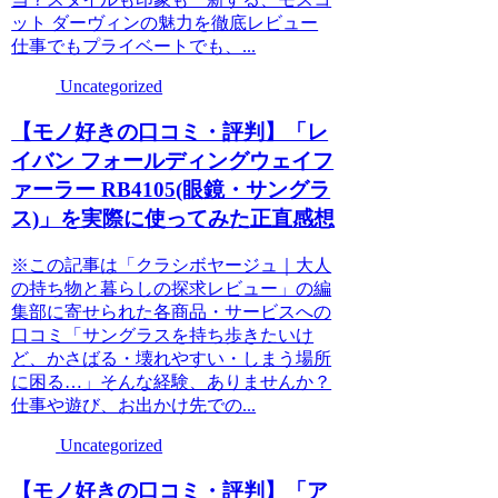
ット ダーヴィンの魅力を徹底レビュー
仕事でもプライベートでも、...
Uncategorized
【モノ好きの口コミ・評判】「レ
イバン フォールディングウェイフ
ァーラー RB4105(眼鏡・サングラ
ス)」を実際に使ってみた正直感想
※この記事は「クラシボヤージュ｜大人
の持ち物と暮らしの探求レビュー」の編
集部に寄せられた各商品・サービスへの
口コミ「サングラスを持ち歩きたいけ
ど、かさばる・壊れやすい・しまう場所
に困る…」そんな経験、ありませんか？
仕事や遊び、お出かけ先での...
Uncategorized
【モノ好きの口コミ・評判】「ア