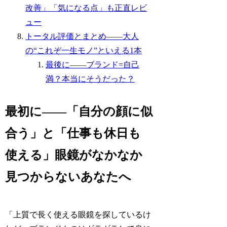
改善」「気になる点」も正直レビ
ュー
トータル評価とまとめ――大人
の“これぞ一生モノ”といえる1本
最後に――ブランド=自己
満？本当にそうだった？
最初に――「自分の顔に似
合う」と「仕事も休日も
使える」眼鏡がなかなか
見つからないあなたへ
「上質で長く使える眼鏡を探しているけ