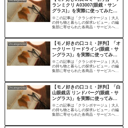
Uncategorized
げながら、常にチームの「...
ランミクリ A03007(眼鏡・サン
グラス)」を実際に使ってみた正
直感想
※この記事は「クラシボヤージュ｜大人
の持ち物と暮らしの探求レビュー」の編
集部に寄せられた各商品・サービスへの
口コミ「仕事もプライベートも、そろそ
ろ本気で“似合う眼鏡”を見つけたい。だ
けど、量販店の眼鏡ではちょっと物足り
【モノ好きの口コミ・評判】「オ
Uncategorized
ないし、本物のブランド...
ークリー リードライン(眼鏡・サ
ングラス)」を実際に使ってみた
正直感想
※この記事は「クラシボヤージュ｜大人
の持ち物と暮らしの探求レビュー」の編
集部に寄せられた各商品・サービスへの
口コミ悩みを感じさせず、快適かつスタ
イリッシュ。けれど本当に日常使いでき
る？「オークリー リードライン」のリア
【モノ好きの口コミ・評判】「白
Uncategorized
ルな実力とはメガネやサ...
山眼鏡店 リンドバーグ(眼鏡・サ
ングラス)」を実際に使ってみた
正直感想
※この記事は「クラシボヤージュ｜大人
の持ち物と暮らしの探求レビュー」の編
集部に寄せられた各商品・サービスへの
口コミ「オシャレ」も「快適」も本気で
欲しいあなたへ。迷ったら“リンドバー