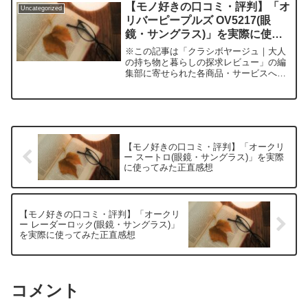
グ”が本当に満足できる理由大人になる
【モノ好きの口コミ・評判】「オ
Uncategorized
と、眼鏡は単なる視力補正...
リバーピープルズ OV5217(眼
鏡・サングラス)」を実際に使っ
てみた正直感想
※この記事は「クラシボヤージュ｜大人
の持ち物と暮らしの探求レビュー」の編
集部に寄せられた各商品・サービスへの
口コミ「一生モノのアイウェア」を探す
人へ―悩んだ末に選んだオリバーピープ
ルズ OV5217の驚きと、率直レビュー眼
鏡やサングラス選び...
【モノ好きの口コミ・評判】「オークリ
ー スートロ(眼鏡・サングラス)」を実際
に使ってみた正直感想
【モノ好きの口コミ・評判】「オークリ
ー レーダーロック(眼鏡・サングラス)」
を実際に使ってみた正直感想
コメント