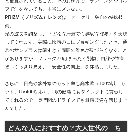
と配置されていること。そのおかげで、ランニングやゴル
フで汗をかいても、本当にズレない。
PRIZM（プリズム）レンズ
は、オークリー独自の特殊技
術。
光の波長を調整し、
「どんな天候でも鮮明な視界」
を実現
してくれます。実際に快晴の日にジョギングしたとき、通
常のサングラスは暗すぎて周囲の景色が見づらくなること
がありますが、フラック2.0はまったく別物。白線や障害
物もくっきり見え、「安全性の向上」を体感しました。
さらに、日光や紫外線のカット率も高水準（100%以上カ
ット、UV400対応）。眼の健康にもダイレクトに貢献し
てくれるので、長時間のドライブでも眼精疲労を感じませ
んでした。
どんな人におすすめ？大人世代の「ち