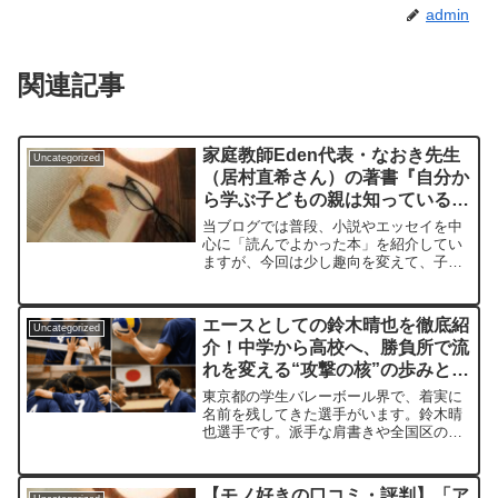
admin
関連記事
家庭教師Eden代表・なおき先生
Uncategorized
（居村直希さん）の著書『自分か
ら学ぶ子どもの親は知っている
小学生が勉強にハマる強み学習
当ブログでは普段、小説やエッセイを中
法』（総合法令出版）を編集部が
心に「読んでよかった本」を紹介してい
ますが、今回は少し趣向を変えて、子育
紹介します
て中の読者の方から関心が高い教育書を
取り上げます。紹介するのは、総合法令
出版から2025年2月に刊行された『自分
エースとしての鈴木晴也を徹底紹
Uncategorized
から学ぶ子どもの親は...
介！中学から高校へ、勝負所で流
れを変える“攻撃の核”の歩みと現
在地を長めに追う
東京都の学生バレーボール界で、着実に
名前を残してきた選手がいます。鈴木晴
也選手です。派手な肩書きや全国区の露
出で語られるタイプというより、コート
上の一打で存在感を積み上げてきた印象
があります。中学・高校とステージを上
【モノ好きの口コミ・評判】「ア