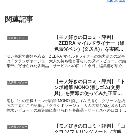
hideurface
関連記事
【モノ好きの口コミ・評判】
文房具レビュー
「ZEBRA マイルドライナー（淡
色蛍光ペン）(文房具)」を実際に
使ってみた正直感想
淡い色彩で書類を彩る！ZEBRA マイルドライナーの魅力※この記事
は「クラシボヤージュ｜大人の持ち物と暮らしの探求レビュー」の編
集部に寄せられた各商品・サービスへの口コミ今日、編集部が紹介し
たいのが「ZEBRA マイルドライナー」です。この...
【モノ好きの口コミ・評判】「ト
文房具レビュー
ンボ鉛筆 MONO 消しゴム(文房
具)」を実際に使ってみた正直感
想
消しゴムの王様！トンボ鉛筆 MONO 消しゴムで描く、クリーンな紙
面の世界※この記事は「クラシボヤージュ｜大人の持ち物と暮らしの
探求レビュー」の編集部に寄せられた各商品・サービスへの口コミ今
日、編集部が紹介したいのが「トンボ鉛筆 MONO ...
【モノ好きの口コミ・評判】「コ
文房具レビュー
クヨ ソフトリングノート（方眼