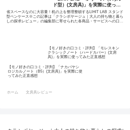
ド型）(文房具)」を実際に使って
みた正直感想
省スペースなのに大容量！机の上を整理整頓するLIHIT LAB スタンド
型ペンケース※この記事は「クラシボヤージュ｜大人の持ち物と暮ら
しの探求レビュー」の編集部に寄せられた各商品・サービスへの口コ
ミ今日、編集部が紹介したいのが「LIHIT ...
【モノ好きの口コミ・評判】「モレスキン
クラシックノート（ハードカバー）(文房
具)」を実際に使ってみた正直感想
【モノ好きの口コミ・評判】「ナカバヤシ
ロジカルノート（B5）(文房具)」を実際に使
ってみた正直感想
ホーム
文房具レビュー