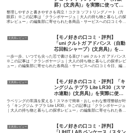
罫）(文房具)」を実際に使ってみ
た正直感想
整理しやすさと書きやすさを両立！コクヨ ソフトリングノート（方
眼罫）※この記事は「クラシボヤージュ｜大人の持ち物と暮らしの探
求レビュー」の編集部に寄せられた各商品・サービスへの口コミ今
日、編集部が紹介したいのが「コクヨ ソフトリングノート（...
【モノ好きの口コミ・評判】
文房具レビュー
「uni クルトガ アドバンス（自動
芯回転シャープ）(文房具)」を実
際に使ってみた正直感想
一歩一歩、いつでも尖った芯で書ける喜び！uni クルトガ アドバンス
※この記事は「クラシボヤージュ｜大人の持ち物と暮らしの探求レビ
ュー」の編集部に寄せられた各商品・サービスへの口コミ今日、編集
部が紹介したいのが「uni クルトガ アドバンス...
【モノ好きの口コミ・評判】「キ
文房具レビュー
ングジム テプラ Lite LR30（スマ
ホ連動）(文房具)」を実際に使っ
てみた正直感想
ラベリングの常識を変える！スマホで簡単・おしゃれな整理整頓が叶
う「キングジム テプラ Lite LR30」※この記事は「クラシボヤージュ
｜大人の持ち物と暮らしの探求レビュー」の編集部に寄せられた各商
品・サービスへの口コミ今日、編集部が紹介し...
【モノ好きの口コミ・評判】
文房具レビュー
「LIHIT LAB ペンケース（スタン