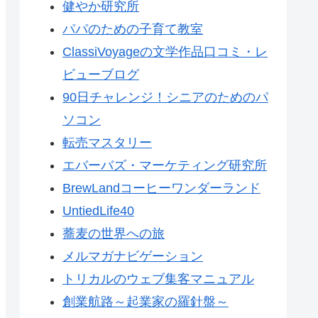
健やか研究所
パパのための子育て教室
ClassiVoyageの文学作品口コミ・レ
ビューブログ
90日チャレンジ！シニアのためのパ
ソコン
転売マスタリー
エバーバズ・マーケティング研究所
BrewLandコーヒーワンダーランド
UntiedLife40
蕎麦の世界への旅
メルマガナビゲーション
トリカルのウェブ集客マニュアル
創業航路～起業家の羅針盤～