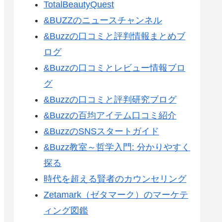
TotalBeautyQuest
&BUZZのニュースチャンネル
&Buzzの口コミと評判情報まとめブ
ログ
&Buzzの口コミとレビュー情報ブロ
グ
&Buzzの口コミと評判研究ブログ
&Buzzの百均アイテム口コミ紹介
&BuzzのSNSスタートガイド
&Buzz教室～哲学入門: 分かりやすく
探る
時代を超える賢者のカウンセリング
Zetamark（ゼタマーク）のマーケテ
ィング図鑑