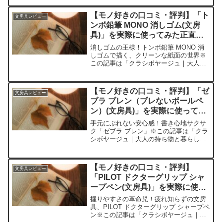
求レビュー」の編集部に寄せられた各商
品・サービスへの口コミ今日、編集部が
【モノ好きの口コミ・評判】「ト
文房具レビュー
紹介したいのが「...
ンボ鉛筆 MONO 消しゴム(文房
具)」を実際に使ってみた正直感
想
消しゴムの王様！トンボ鉛筆 MONO 消
しゴムで描く、クリーンな紙面の世界※
この記事は「クラシボヤージュ｜大人の
持ち物と暮らしの探求レビュー」の編集
部に寄せられた各商品・サービスへの口
コミ今日、編集部が紹介したいのが「ト
【モノ好きの口コミ・評判】「ゼ
文房具レビュー
ンボ鉛筆 MONO ...
ブラ ブレン（ブレないボールペ
ン）(文房具)」を実際に使ってみ
た正直感想
手元にぶれない安心感！書き心地サクサ
ク「ゼブラ ブレン」※この記事は「クラ
シボヤージュ｜大人の持ち物と暮らしの
探求レビュー」の編集部に寄せられた各
商品・サービスへの口コミ今日、編集部
が紹介したいのが「ゼブラ ブレン」で
【モノ好きの口コミ・評判】
文房具レビュー
す。その名の通り「ブレ...
「PILOT ドクターグリップ シャ
ープペン(文房具)」を実際に使っ
てみた正直感想
握りやすさの革命児！疲れ知らずの文房
具、PILOT ドクターグリップ シャープペ
ン※この記事は「クラシボヤージュ｜大