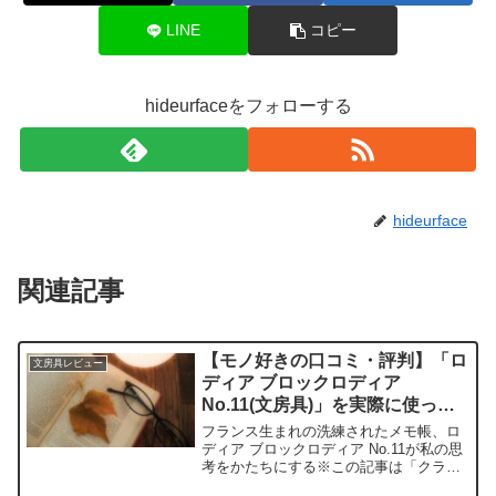
LINE
コピー
hideurfaceをフォローする
hideurface
関連記事
【モノ好きの口コミ・評判】「ロ
文房具レビュー
ディア ブロックロディア
No.11(文房具)」を実際に使って
みた正直感想
フランス生まれの洗練されたメモ帳、ロ
ディア ブロックロディア No.11が私の思
考をかたちにする※この記事は「クラシ
ボヤージュ｜大人の持ち物と暮らしの探