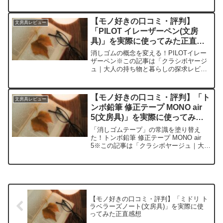
人の持ち物と暮らしの探求レビュー」の
編集部に寄せられた各商品・サービスへ
の口コミ今日、編集部が紹介したいのが
【モノ好きの口コミ・評判】
文房具レビュー
「PILOT ド...
「PILOT イレーザーペン(文房
具)」を実際に使ってみた正直感
想
消しゴムの概念を変える！PILOTイレー
ザーペン※この記事は「クラシボヤージ
ュ｜大人の持ち物と暮らしの探求レビュ
ー」の編集部に寄せられた各商品・サー
ビスへの口コミ今日、編集部が紹介した
いのが「PILOTイレーザーペン」です。
【モノ好きの口コミ・評判】「ト
文房具レビュー
この革新的な文房...
ンボ鉛筆 修正テープ MONO air
5(文房具)」を実際に使ってみた
正直感想
「消しゴムテープ」の常識を塗り替え
た！トンボ鉛筆 修正テープ MONO air
5※この記事は「クラシボヤージュ｜大人
の持ち物と暮らしの探求レビュー」の編
集部に寄せられた各商品・サービスへの
口コミ今日、編集部が紹介したいのが
「トンボ鉛筆 修...
【モノ好きの口コミ・評判】「ミドリ ト
ラベラーズノート(文房具)」を実際に使
ってみた正直感想