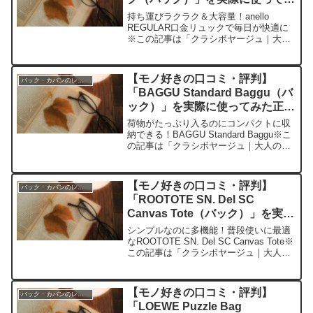
た正直感想
持ち運びラクラク＆大容量！anello
REGULAR口金リュックで毎日が快適に
※この記事は「クラシボヤージュ｜大人
の持ち物と暮らしの探求レビュー」の編
集部に寄せられた各商品・サービスへの
口コミ今日、編集部が紹介したいのが
【モノ好きの口コミ・評判】
バック・カバンのレビュー
「anello R...
「BAGGU Standard Baggu（バ
ック）」を実際に使ってみた正直
感想
荷物がたっぷり入るのにコンパクトに収
納できる！BAGGU Standard Baggu※こ
の記事は「クラシボヤージュ｜大人の持
ち物と暮らしの探求レビュー」の編集部
に寄せられた各商品・サービスへの口コ
ミ今日、編集部が紹介したいのが
【モノ好きの口コミ・評判】
バック・カバンのレビュー
「BAGGU...
「ROOTOTE SN. Del SC
Canvas Tote（バック）」を実際
に使ってみた正直感想
シンプルなのに多機能！普段使いに最適
なROOTOTE SN. Del SC Canvas Tote※
この記事は「クラシボヤージュ｜大人の
持ち物と暮らしの探求レビュー」の編集
部に寄せられた各商品・サービスへの口
コミ今日、編集部が紹介したいのが...
【モノ好きの口コミ・評判】
バック・カバンのレビュー
「LOEWE Puzzle Bag