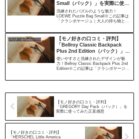
Small（バック）」を実際に使っ
てみた正直感想
洗練されたパズルのような魅力！
LOEWE Puzzle Bag Small※この記事は
「クラシボヤージュ｜大人の持ち物と暮
らしの探求レビュー」の編集部に寄せら
れた各商品・サービスへの口コミ今日、
編集部が紹介したいのが「LOEWE
【モノ好きの口コミ・評判】
バック・カバンのレビュー
Puzzl...
「Bellroy Classic Backpack
Plus 2nd Edition（バック）」を
実際に使ってみた正直感想
使いやすさと洗練されたデザインが魅
力！Bellroy Classic Backpack Plus 2nd
Edition※この記事は「クラシボヤージュ
｜大人の持ち物と暮らしの探求レビュ
ー」の編集部に寄せられた各商品・サー
ビスへの口コミ今日、...
【モノ好きの口コミ・評判】
「GREGORY Day Pack（バック）」を
実際に使ってみた正直感想
【モノ好きの口コミ・評判】
「HERSCHEL Little America