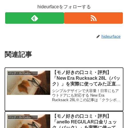
hideurfaceをフォローする
hideurface
関連記事
【モノ好きの口コミ・評判】
バック・カバンのレビュー
「New Era Rucksack 28L（バッ
ク）」を実際に使ってみた正直感
想
シンプルデザインで大容量！日常にもア
ウトドアにも対応する New Era
Rucksack 28L※この記事は「クラシボヤ
ージュ｜大人の持ち物と暮らしの探求レ
ビュー」の編集部に寄せられた各商品・
サービスへの口コミ今日、編集部が紹介
【モノ好きの口コミ・評判】
バック・カバンのレビュー
したいのが...
「anello REGULAR口金リュッ
ク（バック）」を実際に使ってみ