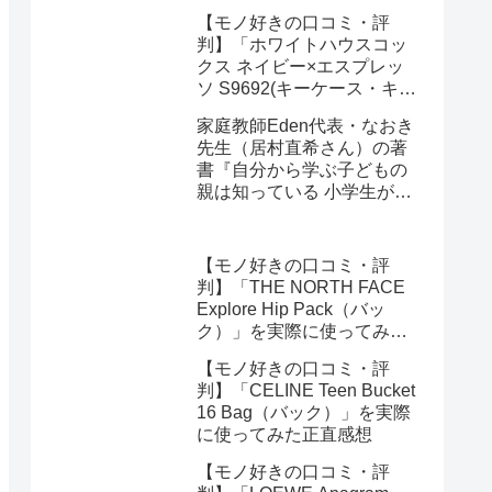
キーオーガナイザー)」を実
【モノ好きの口コミ・評
際に使ってみた正直感想
判】「ホワイトハウスコッ
クス ネイビー×エスプレッ
ソ S9692(キーケース・キー
オーガナイザー)」を実際に
家庭教師Eden代表・なおき
使ってみた正直感想
先生（居村直希さん）の著
書『自分から学ぶ子どもの
親は知っている 小学生が勉
強にハマる強み学習法』
（総合法令出版）を編集部
が紹介します
【モノ好きの口コミ・評
判】「THE NORTH FACE
Explore Hip Pack（バッ
ク）」を実際に使ってみた
正直感想
【モノ好きの口コミ・評
判】「CELINE Teen Bucket
16 Bag（バック）」を実際
に使ってみた正直感想
【モノ好きの口コミ・評