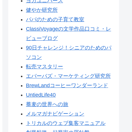
ヨガユニバース
健やか研究所
パパのための子育て教室
ClassiVoyageの文学作品口コミ・レ
ビューブログ
90日チャレンジ！シニアのためのパ
ソコン
転売マスタリー
エバーバズ・マーケティング研究所
BrewLandコーヒーワンダーランド
UntiedLife40
蕎麦の世界への旅
メルマガナビゲーション
トリカルのウェブ集客マニュアル