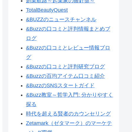
創業航路～起業家の羅針盤～
TotalBeautyQuest
&BUZZのニュースチャンネル
&Buzzの口コミと評判情報まとめブ
ログ
&Buzzの口コミとレビュー情報ブロ
グ
&Buzzの口コミと評判研究ブログ
&Buzzの百均アイテム口コミ紹介
&BuzzのSNSスタートガイド
&Buzz教室～哲学入門: 分かりやすく
探る
時代を超える賢者のカウンセリング
Zetamark（ゼタマーク）のマーケテ