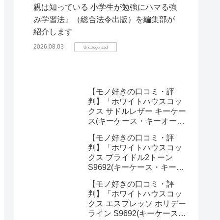
親は知っている 小学生が勉強にハマる強
み学習法』（総合法令出版）を編集部が
紹介します
2026.08.03
Uncategorized
【モノ好きの口コミ・評
判】「ホワイトハウスコッ
クス サドルレザー キーケー
ス(キーケース・キーオーガ
ナイザー)」を実際に使って
【モノ好きの口コミ・評
みた正直感想
判】「ホワイトハウスコッ
クス ブライドル2トーン
S9692(キーケース・キーオ
ーガナイザー)」を実際に使
【モノ好きの口コミ・評
ってみた正直感想
判】「ホワイトハウスコッ
クス エスプレッソ ホリデー
ライン S9692(キーケース・