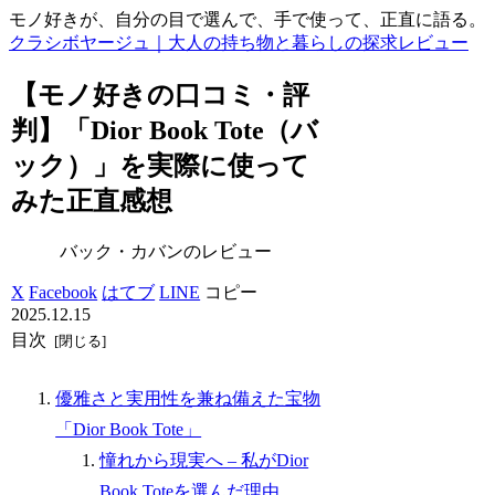
モノ好きが、自分の目で選んで、手で使って、正直に語る。
クラシボヤージュ｜大人の持ち物と暮らしの探求レビュー
【モノ好きの口コミ・評
判】「Dior Book Tote（バ
ック）」を実際に使って
みた正直感想
バック・カバンのレビュー
X
Facebook
はてブ
LINE
コピー
2025.12.15
目次
優雅さと実用性を兼ね備えた宝物
「Dior Book Tote」
憧れから現実へ – 私がDior
Book Toteを選んだ理由