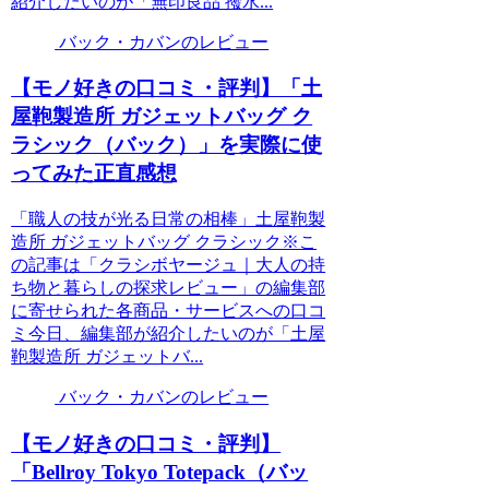
紹介したいのが「無印良品 撥水...
バック・カバンのレビュー
【モノ好きの口コミ・評判】「土
屋鞄製造所 ガジェットバッグ ク
ラシック（バック）」を実際に使
ってみた正直感想
「職人の技が光る日常の相棒」土屋鞄製
造所 ガジェットバッグ クラシック※こ
の記事は「クラシボヤージュ｜大人の持
ち物と暮らしの探求レビュー」の編集部
に寄せられた各商品・サービスへの口コ
ミ今日、編集部が紹介したいのが「土屋
鞄製造所 ガジェットバ...
バック・カバンのレビュー
【モノ好きの口コミ・評判】
「Bellroy Tokyo Totepack（バッ