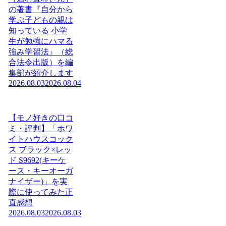
の著書『自分から
学ぶ子どもの親は
知っている 小学
生が勉強にハマる
強み学習法』（総
合法令出版）を編
集部が紹介します
2026.08.03
2026.08.04
【モノ好きの口コ
ミ・評判】「ホワ
イトハウスコック
ス ブラック×レッ
ド S9692(キーケ
ース・キーオーガ
ナイザー)」を実
際に使ってみた正
直感想
2026.08.03
2026.08.03