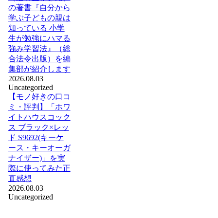
の著書『自分から
学ぶ子どもの親は
知っている 小学
生が勉強にハマる
強み学習法』（総
合法令出版）を編
集部が紹介します
2026.08.03
Uncategorized
【モノ好きの口コ
ミ・評判】「ホワ
イトハウスコック
ス ブラック×レッ
ド S9692(キーケ
ース・キーオーガ
ナイザー)」を実
際に使ってみた正
直感想
2026.08.03
Uncategorized