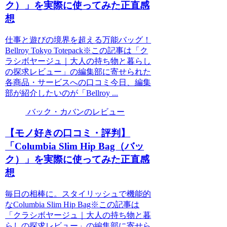
ク）」を実際に使ってみた正直感
想
仕事と遊びの境界を超える万能バッグ！
Bellroy Tokyo Totepack※この記事は「ク
ラシボヤージュ｜大人の持ち物と暮らし
の探求レビュー」の編集部に寄せられた
各商品・サービスへの口コミ今日、編集
部が紹介したいのが「Bellroy ...
バック・カバンのレビュー
【モノ好きの口コミ・評判】
「Columbia Slim Hip Bag（バッ
ク）」を実際に使ってみた正直感
想
毎日の相棒に。スタイリッシュで機能的
なColumbia Slim Hip Bag※この記事は
「クラシボヤージュ｜大人の持ち物と暮
らしの探求レビュー」の編集部に寄せら