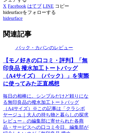
X
Facebook
はてブ
LINE
コピー
hideurfaceをフォローする
hideurface
関連記事
バック・カバンのレビュー
【モノ好きの口コミ・評判】「無
印良品 撥水加工トートバッグ
（A4サイズ）（バック）」を実際
に使ってみた正直感想
毎日の相棒に。シンプルだけど頼りにな
る無印良品の撥水加工トートバッグ
（A4サイズ）※この記事は「クラシボ
ヤージュ｜大人の持ち物と暮らしの探求
レビュー」の編集部に寄せられた各商
品・サービスへの口コミ今日、編集部が