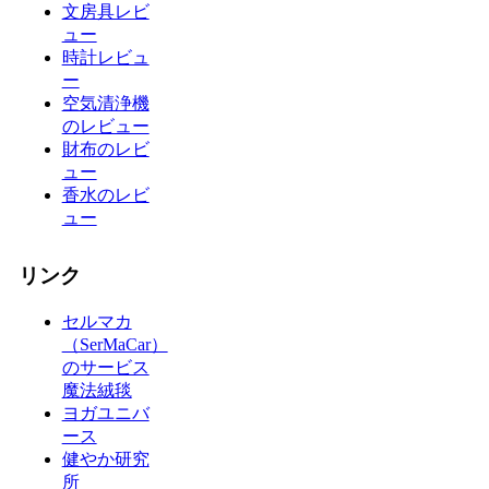
文房具レビ
ュー
時計レビュ
ー
空気清浄機
のレビュー
財布のレビ
ュー
香水のレビ
ュー
リンク
セルマカ
（SerMaCar）
のサービス
魔法絨毯
ヨガユニバ
ース
健やか研究
所