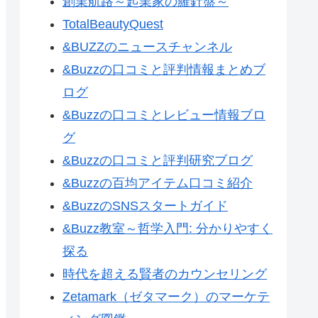
創業航路～起業家の羅針盤～
TotalBeautyQuest
&BUZZのニュースチャンネル
&Buzzの口コミと評判情報まとめブ
ログ
&Buzzの口コミとレビュー情報ブロ
グ
&Buzzの口コミと評判研究ブログ
&Buzzの百均アイテム口コミ紹介
&BuzzのSNSスタートガイド
&Buzz教室～哲学入門: 分かりやすく
探る
時代を超える賢者のカウンセリング
Zetamark（ゼタマーク）のマーケテ