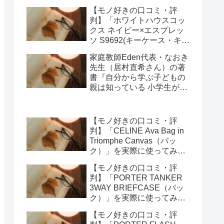
キーオーガナイザー)」を実
【モノ好きの口コミ・評
際に使ってみた正直感想
判】「ホワイトハウスコッ
クス ネイビー×エスプレッ
ソ S9692(キーケース・キー
オーガナイザー)」を実際に
家庭教師Eden代表・なおき
使ってみた正直感想
先生（居村直希さん）の著
書『自分から学ぶ子どもの
親は知っている 小学生が勉
強にハマる強み学習法』
（総合法令出版）を編集部
が紹介します
【モノ好きの口コミ・評
判】「CELINE Ava Bag in
Triomphe Canvas（バッ
ク）」を実際に使ってみた
正直感想
【モノ好きの口コミ・評
判】「PORTER TANKER
3WAY BRIEFCASE（バッ
ク）」を実際に使ってみた
正直感想
【モノ好きの口コミ・評