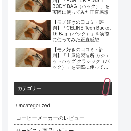
判】「PORTER FLASH
BODY BAG（バック）」を
実際に使ってみた正直感想
【モノ好きの口コミ・評
判】「CELINE Teen Bucket
16 Bag（バック）」を実際
に使ってみた正直感想
【モノ好きの口コミ・評
判】「土屋鞄製造所 ガジェ
ットバッグ クラシック（バ
ック）」を実際に使ってみ
た正直感想
カテゴリー
Uncategorized
コーヒーメーカーのレビュー
サービス・商品レビュー