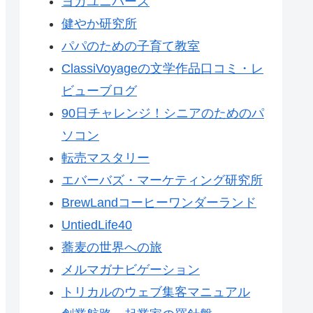
ヨガユニバース
健やか研究所
パパのための子育て教室
ClassiVoyageの文学作品口コミ・レ
ビューブログ
90日チャレンジ！シニアのためのパ
ソコン
転売マスタリー
エバーバズ・マーケティング研究所
BrewLandコーヒーワンダーランド
UntiedLife40
蕎麦の世界への旅
メルマガナビゲーション
トリカルのウェブ集客マニュアル