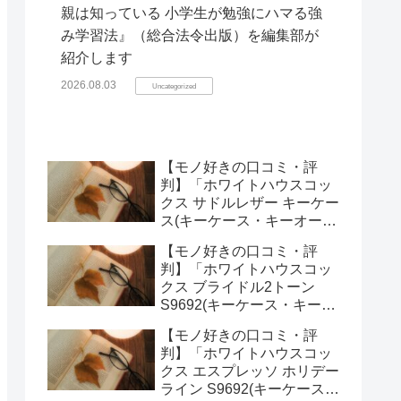
親は知っている 小学生が勉強にハマる強
み学習法』（総合法令出版）を編集部が
紹介します
2026.08.03
Uncategorized
【モノ好きの口コミ・評
判】「ホワイトハウスコッ
クス サドルレザー キーケー
ス(キーケース・キーオーガ
ナイザー)」を実際に使って
【モノ好きの口コミ・評
みた正直感想
判】「ホワイトハウスコッ
クス ブライドル2トーン
S9692(キーケース・キーオ
ーガナイザー)」を実際に使
【モノ好きの口コミ・評
ってみた正直感想
判】「ホワイトハウスコッ
クス エスプレッソ ホリデー
ライン S9692(キーケース・