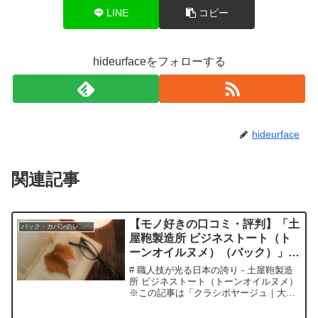
LINE
コピー
hideurfaceをフォローする
hideurface
関連記事
【モノ好きの口コミ・評判】「土
バック・カバンのレビュー
屋鞄製造所 ビジネストート（ト
ーンオイルヌメ）（バック）」を
実際に使ってみた正直感想
# 職人技が光る日本の誇り - 土屋鞄製造
所 ビジネストート（トーンオイルヌメ）
※この記事は「クラシボヤージュ｜大人
の持ち物と暮らしの探求レビュー」の編
集部に寄せられた各商品・サービスへの