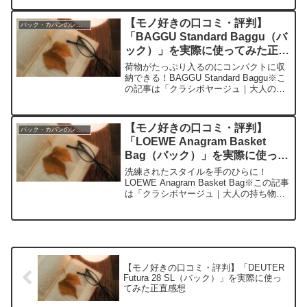
寄せられた各商品・サービスへの口コミ
今日、編集部が紹介したいのが「Con...
【モノ好きの口コミ・評判】
バック・カバンのレビュー
「BAGGU Standard Baggu（バ
ック）」を実際に使ってみた正直
感想
荷物がたっぷり入るのにコンパクトに収
納できる！BAGGU Standard Baggu※こ
の記事は「クラシボヤージュ｜大人の持
ち物と暮らしの探求レビュー」の編集部
に寄せられた各商品・サービスへの口コ
ミ今日、編集部が紹介したいのが
【モノ好きの口コミ・評判】
バック・カバンのレビュー
「BAGGU...
「LOEWE Anagram Basket
Bag（バック）」を実際に使って
みた正直感想
洗練されたスタイルを手のひらに！
LOEWE Anagram Basket Bag※この記事
は「クラシボヤージュ｜大人の持ち物と
暮らしの探求レビュー」の編集部に寄せ
られた各商品・サービスへの口コミ今
日、編集部が紹介したいのが「LOEWE
An...
【モノ好きの口コミ・評判】「DEUTER
Futura 28 SL（バック）」を実際に使っ
てみた正直感想