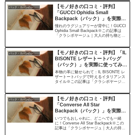
口コミ今日、編集部が紹介したいのが
【モノ好きの口コミ・評判】
バック・カバンのレビュー
「土屋鞄製造所 ビ...
「GUCCI Ophidia Small
Backpack（バック）」を実際に
使ってみた正直感想
憧れのラグジュアリーが背中に！GUCCI
Ophidia Small Backpack※この記事は
「クラシボヤージュ｜大人の持ち物と暮
らしの探求レビュー」の編集部に寄せら
れた各商品・サービスへの口コミ今日、
編集部が紹介したいのが「GUCCI...
【モノ好きの口コミ・評判】「IL
バック・カバンのレビュー
BISONTE レザートートバッグ
（バック）」を実際に使ってみた
正直感想
本物の革に魅せられて：IL BISONTE レ
ザートートバッグで叶えるイタリアンス
タイル※この記事は「クラシボヤージュ
｜大人の持ち物と暮らしの探求レビュ
ー」の編集部に寄せられた各商品・サー
ビスへの口コミ今日、編集部が紹介した
【モノ好きの口コミ・評判】
バック・カバンのレビュー
いのが「IL B...
「Converse All Star
Backpack（バック）」を実際に
使ってみた正直感想
いつでもおしゃれに、どこへでも一緒
に！Converse All Star Backpack※この
記事は「クラシボヤージュ｜大人の持ち
物と暮らしの探求レビュー」の編集部に