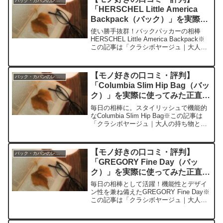
バック・カバンのレビュー
「HERSCHEL Little America
Backpack（バック）」を実際に
使ってみた正直感想
使い勝手抜群！バックパッカーの相棒
HERSCHEL Little America Backpack※
この記事は「クラシボヤージュ｜大人の
持ち物と暮らしの探求レビュー」の編集
部に寄せられた各商品・サービスへの口
コミ今日、編集部が紹介したいのが...
【モノ好きの口コミ・評判】
バック・カバンのレビュー
「Columbia Slim Hip Bag（バッ
ク）」を実際に使ってみた正直感
想
毎日の相棒に。スタイリッシュで機能的
なColumbia Slim Hip Bag※この記事は
「クラシボヤージュ｜大人の持ち物と暮
らしの探求レビュー」の編集部に寄せら
れた各商品・サービスへの口コミ今日、
編集部が紹介したいのが「Columbia...
【モノ好きの口コミ・評判】
バック・カバンのレビュー
「GREGORY Fine Day（バッ
ク）」を実際に使ってみた正直感
想
毎日の相棒として活躍！機能性とデザイ
ン性を兼ね備えたGREGORY Fine Day※
この記事は「クラシボヤージュ｜大人の
持ち物と暮らしの探求レビュー」の編集
部に寄せられた各商品・サービスへの口