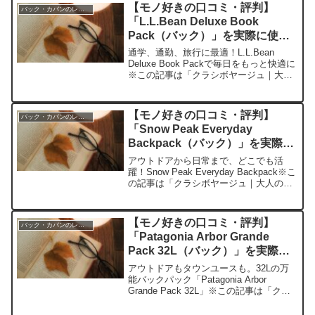
コミ今日、編集部が紹介したいのが
【モノ好きの口コミ・評判】
バック・カバンのレビュー
「GREGOR...
「L.L.Bean Deluxe Book
Pack（バック）」を実際に使っ
てみた正直感想
通学、通勤、旅行に最適！L.L.Bean
Deluxe Book Packで毎日をもっと快適に
※この記事は「クラシボヤージュ｜大人
の持ち物と暮らしの探求レビュー」の編
集部に寄せられた各商品・サービスへの
口コミ今日、編集部が紹介したいのが
【モノ好きの口コミ・評判】
バック・カバンのレビュー
「L...
「Snow Peak Everyday
Backpack（バック）」を実際に
使ってみた正直感想
アウトドアから日常まで、どこでも活
躍！Snow Peak Everyday Backpack※こ
の記事は「クラシボヤージュ｜大人の持
ち物と暮らしの探求レビュー」の編集部
に寄せられた各商品・サービスへの口コ
ミ今日、編集部が紹介したいのが「Sn...
【モノ好きの口コミ・評判】
バック・カバンのレビュー
「Patagonia Arbor Grande
Pack 32L（バック）」を実際に
使ってみた正直感想
アウトドアもタウンユースも。32Lの万
能バックパック「Patagonia Arbor
Grande Pack 32L」※この記事は「クラ
シボヤージュ｜大人の持ち物と暮らしの
探求レビュー」の編集部に寄せられた各