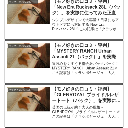
【モノ好きの口コミ・評判】
バック・カバンのレビュー
「New Era Rucksack 28L（バッ
ク）」を実際に使ってみた正直感
想
シンプルデザインで大容量！日常にもア
ウトドアにも対応する New Era
Rucksack 28L※この記事は「クラシボヤ
ージュ｜大人の持ち物と暮らしの探求レ
ビュー」の編集部に寄せられた各商品・
サービスへの口コミ今日、編集部が紹介
【モノ好きの口コミ・評判】
バック・カバンのレビュー
したいのが...
「MYSTERY RANCH Urban
Assault 21（バック）」を実際に
使ってみた正直感想
冒険心をくすぐる都会派バックパック！
MYSTERY RANCH Urban Assault 21※
この記事は「クラシボヤージュ｜大人の
持ち物と暮らしの探求レビュー」の編集
部に寄せられた各商品・サービスへの口
コミ今日、編集部が紹介したいのが「...
【モノ好きの口コミ・評判】
バック・カバンのレビュー
「GLENROYAL ブライドルレザ
ートート（バック）」を実際に使
ってみた正直感想
英国の伝統が紡ぐ大人の風格 -
GLENROYAL ブライドルレザートート※
この記事は「クラシボヤージュ｜大人の
持ち物と暮らしの探求レビュー」の編集
部に寄せられた各商品・サービスへの口