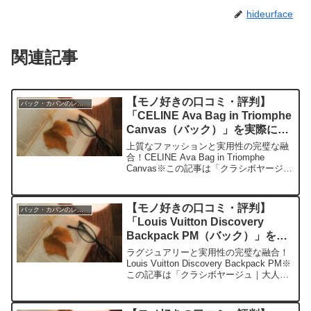
hideurface
関連記事
【モノ好きの口コミ・評判】
バック・カバンのレビュー
「CELINE Ava Bag in Triomphe
Canvas（バック）」を実際に使
ってみた正直感想
上質なファッションと実用性の完璧な融
合！CELINE Ava Bag in Triomphe
Canvas※この記事は「クラシボヤージュ
｜大人の持ち物と暮らしの探求レビュ
ー」の編集部に寄せられた各商品・サー
ビスへの口コミ今日、編集部が紹介し...
【モノ好きの口コミ・評判】
バック・カバンのレビュー
「Louis Vuitton Discovery
Backpack PM（バック）」を実
際に使ってみた正直感想
ラグジュアリーと実用性の完璧な融合！
Louis Vuitton Discovery Backpack PM※
この記事は「クラシボヤージュ｜大人の
持ち物と暮らしの探求レビュー」の編集
部に寄せられた各商品・サービスへの口
コミ今日、編集部が紹介し...