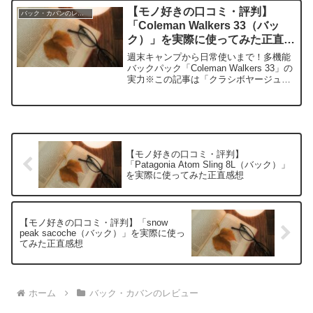
コミ今日、編集部が紹介したいのが
【モノ好きの口コミ・評判】
バック・カバンのレビュー
「GLENROYAL ブ...
「Coleman Walkers 33（バッ
ク）」を実際に使ってみた正直感
想
週末キャンプから日常使いまで！多機能
バックパック「Coleman Walkers 33」の
実力※この記事は「クラシボヤージュ｜
大人の持ち物と暮らしの探求レビュー」
の編集部に寄せられた各商品・サービス
への口コミ今日、編集部が紹介したいの
が「C...
【モノ好きの口コミ・評判】
「Patagonia Atom Sling 8L（バック）」
を実際に使ってみた正直感想
【モノ好きの口コミ・評判】「snow
peak sacoche（バック）」を実際に使っ
てみた正直感想
ホーム
バック・カバンのレビュー