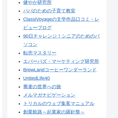
健やか研究所
パパのための子育て教室
ClassiVoyageの文学作品口コミ・レ
ビューブログ
90日チャレンジ！シニアのためのパ
ソコン
転売マスタリー
エバーバズ・マーケティング研究所
BrewLandコーヒーワンダーランド
UntiedLife40
蕎麦の世界への旅
メルマガナビゲーション
トリカルのウェブ集客マニュアル
創業航路～起業家の羅針盤～