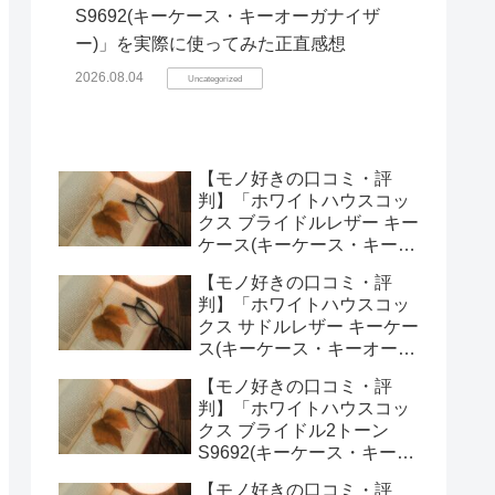
S9692(キーケース・キーオーガナイザ
ー)」を実際に使ってみた正直感想
2026.08.04
Uncategorized
【モノ好きの口コミ・評
判】「ホワイトハウスコッ
クス ブライドルレザー キー
ケース(キーケース・キーオ
ーガナイザー)」を実際に使
【モノ好きの口コミ・評
ってみた正直感想
判】「ホワイトハウスコッ
クス サドルレザー キーケー
ス(キーケース・キーオーガ
ナイザー)」を実際に使って
【モノ好きの口コミ・評
みた正直感想
判】「ホワイトハウスコッ
クス ブライドル2トーン
S9692(キーケース・キーオ
ーガナイザー)」を実際に使
【モノ好きの口コミ・評