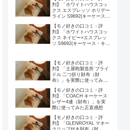
ってみた正直感想
判】「ホワイトハウスコッ
クス エスプレッソ ホリデー
ライン S9692(キーケース・
キーオーガナイザー)」を実
【モノ好きの口コミ・評
際に使ってみた正直感想
判】「ホワイトハウスコッ
クス ネイビー×エスプレッ
ソ S9692(キーケース・キー
オーガナイザー)」を実際に
使ってみた正直感想
【モノ好きの口コミ・評
判】「土屋鞄製造所 ブライ
ドル 二つ折り財布（財
布）」を実際に使ってみた
正直感想
【モノ好きの口コミ・評
判】「COACH キーケース
レザー4連（財布）」を実
際に使ってみた正直感想
【モノ好きの口コミ・評
判】「GLENROYAL マネー
クリップ付き財布（財