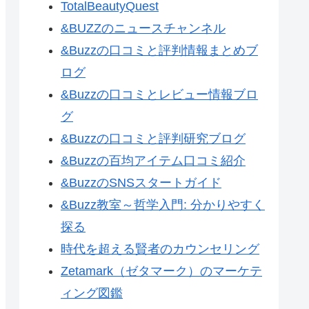
TotalBeautyQuest
&BUZZのニュースチャンネル
&Buzzの口コミと評判情報まとめブ
ログ
&Buzzの口コミとレビュー情報ブロ
グ
&Buzzの口コミと評判研究ブログ
&Buzzの百均アイテム口コミ紹介
&BuzzのSNSスタートガイド
&Buzz教室～哲学入門: 分かりやすく
探る
時代を超える賢者のカウンセリング
Zetamark（ゼタマーク）のマーケテ
ィング図鑑