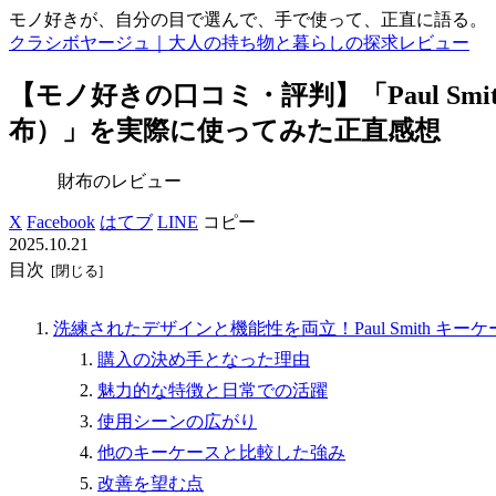
モノ好きが、自分の目で選んで、手で使って、正直に語る。
クラシボヤージュ｜大人の持ち物と暮らしの探求レビュー
【モノ好きの口コミ・評判】「Paul Sm
布）」を実際に使ってみた正直感想
財布のレビュー
X
Facebook
はてブ
LINE
コピー
2025.10.21
目次
洗練されたデザインと機能性を両立！Paul Smith キー
購入の決め手となった理由
魅力的な特徴と日常での活躍
使用シーンの広がり
他のキーケースと比較した強み
改善を望む点