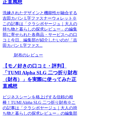
正直感想
洗練されたデザインと機能性が融合する
吉田カバン L字ファスナーウォレット※
この記事は「クラシボヤージュ｜大人の
持ち物と暮らしの探求レビュー」の編集
部に寄せられた各商品・サービスへの口
コミ今日、編集部が紹介したいのが「吉
田カバン L字ファス...
財布のレビュー
【モノ好きの口コミ・評判】
「TUMI Alpha SLG 二つ折り財布
（財布）」を実際に使ってみた正
直感想
ビジネスシーンを格上げする信頼の相
棒！TUMI Alpha SLG 二つ折り財布※こ
の記事は「クラシボヤージュ｜大人の持
ち物と暮らしの探求レビュー」の編集部