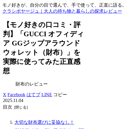
モノ好きが、自分の目で選んで、手で使って、正直に語る。
クラシボヤージュ｜大人の持ち物と暮らしの探求レビュー
【モノ好きの口コミ・評
判】「GUCCI オフィディ
ア GGジップアラウンド
ウォレット（財布）」を
実際に使ってみた正直感
想
財布のレビュー
X
Facebook
はてブ
LINE
コピー
2025.11.04
目次
大切な財布選びに妥協なし！