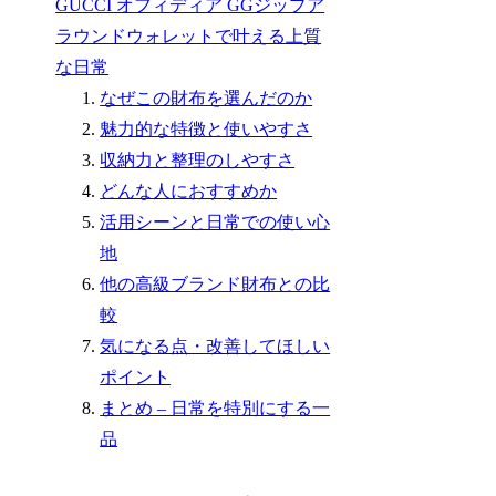
GUCCI オフィディア GGジップア
ラウンドウォレットで叶える上質
な日常
なぜこの財布を選んだのか
魅力的な特徴と使いやすさ
収納力と整理のしやすさ
どんな人におすすめか
活用シーンと日常での使い心
地
他の高級ブランド財布との比
較
気になる点・改善してほしい
ポイント
まとめ – 日常を特別にする一
品