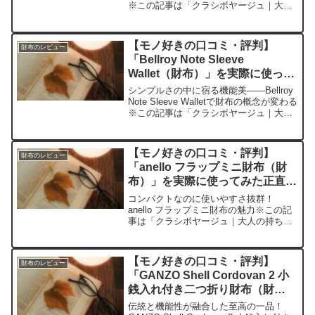
※この記事は「クラシボヤージュ｜大人
の持ち物と暮らしの探求レビュー」の編
集部に寄せられた各商品・サービスへの
口コミ財布選びに悩んでいた私がついに
【モノ好きの口コミ・評判】
財布のレビュー
出会ったのが「LOE...
「Bellroy Note Sleeve
Wallet（財布）」を実際に使って
みた正直感想
シンプルさの中に宿る機能美——Bellroy
Note Sleeve Walletで財布の概念が変わる
※この記事は「クラシボヤージュ｜大人
の持ち物と暮らしの探求レビュー」の編
集部に寄せられた各商品・サービスへの
口コミ今日、編集部が紹介したい...
【モノ好きの口コミ・評判】
財布のレビュー
「anello フラップミニ財布（財
布）」を実際に使ってみた正直感
想
コンパクトなのに使いやすさ抜群！
anello フラップミニ財布の魅力※この記
事は「クラシボヤージュ｜大人の持ち物
と暮らしの探求レビュー」の編集部に寄
せられた各商品・サービスへの口コミ今
日、編集部が紹介したいのが「anello フ
【モノ好きの口コミ・評判】
財布のレビュー
ラップミニ財...
「GANZO Shell Cordovan 2 小
銭入れ付き二つ折り財布（財
布）」を実際に使ってみた正直感
伝統と機能性が融合した至高の一品！