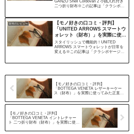
想
GANZO Shell Cordovan 2 小銭入れ付き
二つ折り財布※この記事は「クラシボヤ
ージュ｜大人の持ち物と暮らしの探求レ
ビュー」の編集部に寄せられた各商品・
サービスへの口コミ今日、編集部が紹介
【モノ好きの口コミ・評判】
財布のレビュー
した...
「UNITED ARROWS スマートウ
ォレット（財布）」を実際に使っ
てみた正直感想
スタイリッシュで機能的！UNITED
ARROWS スマートウォレットが日常を
変える※この記事は「クラシボヤージュ
｜大人の持ち物と暮らしの探求レビュ
ー」の編集部に寄せられた各商品・サー
ビスへの口コミ今日、編集部が紹介した
いのが「UNITED...
【モノ好きの口コミ・評判】
「BOTTEGA VENETA レザーキーケー
ス（財布）」を実際に使ってみた正直感
想
【モノ好きの口コミ・評判】
「BOTTEGA VENETA イントレチャー
ト 二つ折り財布（財布）」を実際に使っ
てみた正直感想