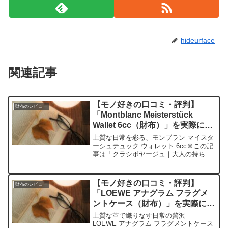
hideurface
関連記事
【モノ好きの口コミ・評判】
財布のレビュー
「Montblanc Meisterstück
Wallet 6cc（財布）」を実際に使
ってみた正直感想
上質な日常を彩る、モンブラン マイスタ
ーシュテュック ウォレット 6cc※この記
事は「クラシボヤージュ｜大人の持ち物
と暮らしの探求レビュー」の編集部に寄
せられた各商品・サービスへの口コミ今
日、編集部が紹介したいのが
【モノ好きの口コミ・評判】
財布のレビュー
「Montblanc Me...
「LOEWE アナグラム フラグメ
ントケース（財布）」を実際に使
ってみた正直感想
上質な革で織りなす日常の贅沢 ―
LOEWE アナグラム フラグメントケース