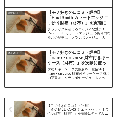
人の持ち物と暮らしの探求レビュー」の
編集部に寄せられた各商品・サービスへ
の口コミ今日、編集部が紹介したいのが
【モノ好きの口コミ・評判】
財布のレビュー
「SOMES SA...
「Paul Smith カラードエッジ 二
つ折り財布（財布）」を実際に使
ってみた正直感想
クラシックを超えるエッジィな魅力！
Paul Smith カラードエッジ 二つ折り財布
※この記事は「クラシボヤージュ｜大人
の持ち物と暮らしの探求レビュー」の編
集部に寄せられた各商品・サービスへの
口コミ今日、編集部が紹介したいのが
【モノ好きの口コミ・評判】
財布のレビュー
「Paul S...
「nano・universe 財布付きキー
ケース（財布）」を実際に使って
みた正直感想
財布とキーケースの悩みを一挙解決！
nano・universe 財布付きキーケース※こ
の記事は「クラシボヤージュ｜大人の持
ち物と暮らしの探求レビュー」の編集部
に寄せられた各商品・サービスへの口コ
ミ今日、編集部が紹介したいのが
「nano・uni...
【モノ好きの口コミ・評判】
「MICHAEL KORS ジェットセット トラ
ベル財布（財布）」を実際に使ってみた