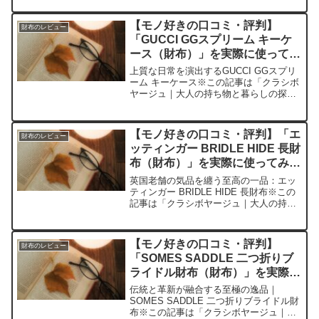
らしの探求レビュー」の編集部に寄せら
れた各商品・サービスへの口コミ今日、
【モノ好きの口コミ・評判】
財布のレビュー
編集部が紹介し...
「GUCCI GGスプリーム キーケ
ース（財布）」を実際に使ってみ
た正直感想
上質な日常を演出するGUCCI GGスプリ
ーム キーケース※この記事は「クラシボ
ヤージュ｜大人の持ち物と暮らしの探求
レビュー」の編集部に寄せられた各商
品・サービスへの口コミ今日、編集部が
紹介したいのが「GUCCI GGスプリーム
【モノ好きの口コミ・評判】「エ
財布のレビュー
キーケース...
ッティンガー BRIDLE HIDE 長財
布（財布）」を実際に使ってみた
正直感想
英国老舗の気品を纏う至高の一品：エッ
ティンガー BRIDLE HIDE 長財布※この
記事は「クラシボヤージュ｜大人の持ち
物と暮らしの探求レビュー」の編集部に
寄せられた各商品・サービスへの口コミ
今日、編集部が紹介したいのが「エッテ
【モノ好きの口コミ・評判】
財布のレビュー
ィンガー B...
「SOMES SADDLE 二つ折りブ
ライドル財布（財布）」を実際に
使ってみた正直感想
伝統と革新が融合する至極の逸品｜
SOMES SADDLE 二つ折りブライドル財
布※この記事は「クラシボヤージュ｜大