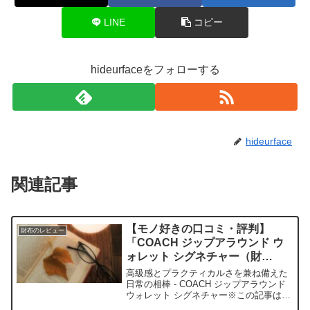
LINE
コピー
hideurfaceをフォローする
hideurface
関連記事
【モノ好きの口コミ・評判】
財布のレビュー
「COACH ジップアラウンド ウ
ォレット シグネチャー（財
布）」を実際に使ってみた正直感
高級感とプラクティカルさを兼ね備えた
想
日常の相棒 - COACH ジップアラウンド
ウォレット シグネチャー※この記事は
「クラシボヤージュ｜大人の持ち物と暮