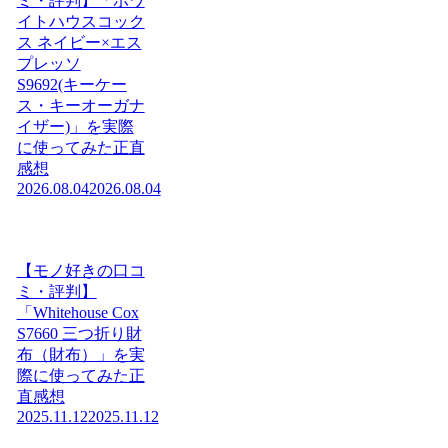
ミ・評判】「ホワ
イトハウスコック
ス ネイビー×エス
プレッソ
S9692(キーケー
ス・キーオーガナ
イザー)」を実際
に使ってみた正直
感想
2026.08.04
2026.08.04
【モノ好きの口コ
ミ・評判】
「Whitehouse Cox
S7660 三つ折り財
布（財布）」を実
際に使ってみた正
直感想
2025.11.12
2025.11.12