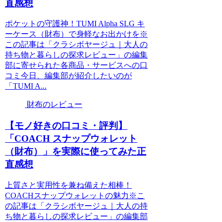
直感想
ポケットの守護神！TUMI Alpha SLG キ
ーケース（財布）で身軽なお出かけを※
この記事は「クラシボヤージュ｜大人の
持ち物と暮らしの探求レビュー」の編集
部に寄せられた各商品・サービスへの口
コミ今日、編集部が紹介したいのが
「TUMI A...
財布のレビュー
【モノ好きの口コミ・評判】
「COACH スナップウォレット
（財布）」を実際に使ってみた正
直感想
上質さと実用性を兼ね備えた相棒！
COACHスナップウォレットの魅力※こ
の記事は「クラシボヤージュ｜大人の持
ち物と暮らしの探求レビュー」の編集部