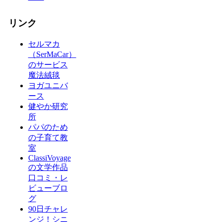
リンク
セルマカ
（SerMaCar）
のサービス
魔法絨毯
ヨガユニバ
ース
健やか研究
所
パパのため
の子育て教
室
ClassiVoyage
の文学作品
口コミ・レ
ビューブロ
グ
90日チャレ
ンジ！シニ