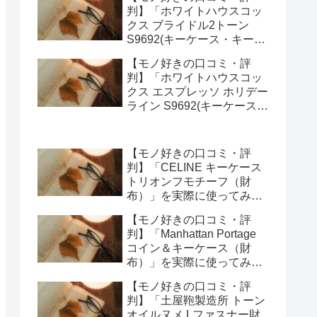
みた正直感想
判】「ホワイトハウスコッ
クス ブライドル2トーン
S9692(キーケース・キーオ
ーガナイザー)」を実際に使
【モノ好きの口コミ・評
ってみた正直感想
判】「ホワイトハウスコッ
クス エスプレッソ ホリデー
ライン S9692(キーケース・
キーオーガナイザー)」を実
際に使ってみた正直感想
【モノ好きの口コミ・評
判】「CELINE キーケース
トリオンフモチーフ（財
布）」を実際に使ってみた
正直感想
【モノ好きの口コミ・評
判】「Manhattan Portage
コイン＆キーケース（財
布）」を実際に使ってみた
正直感想
【モノ好きの口コミ・評
判】「土屋鞄製造所 トーン
オイルヌメ Lファスナー財