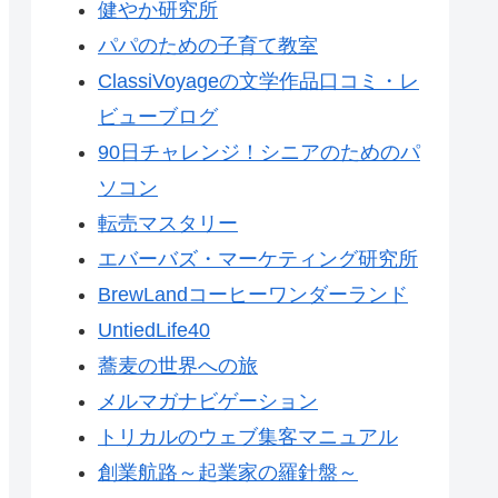
健やか研究所
パパのための子育て教室
ClassiVoyageの文学作品口コミ・レ
ビューブログ
90日チャレンジ！シニアのためのパ
ソコン
転売マスタリー
エバーバズ・マーケティング研究所
BrewLandコーヒーワンダーランド
UntiedLife40
蕎麦の世界への旅
メルマガナビゲーション
トリカルのウェブ集客マニュアル
創業航路～起業家の羅針盤～