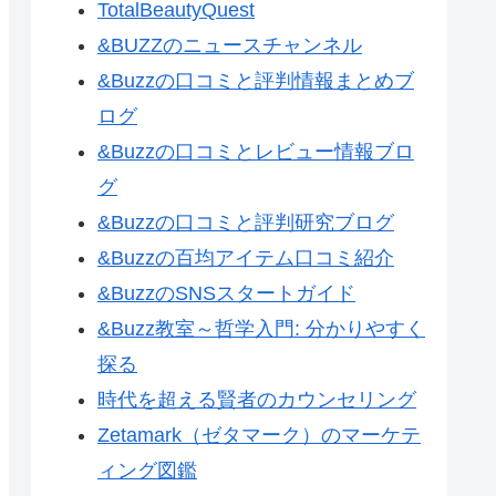
TotalBeautyQuest
&BUZZのニュースチャンネル
&Buzzの口コミと評判情報まとめブ
ログ
&Buzzの口コミとレビュー情報ブロ
グ
&Buzzの口コミと評判研究ブログ
&Buzzの百均アイテム口コミ紹介
&BuzzのSNSスタートガイド
&Buzz教室～哲学入門: 分かりやすく
探る
時代を超える賢者のカウンセリング
Zetamark（ゼタマーク）のマーケテ
ィング図鑑