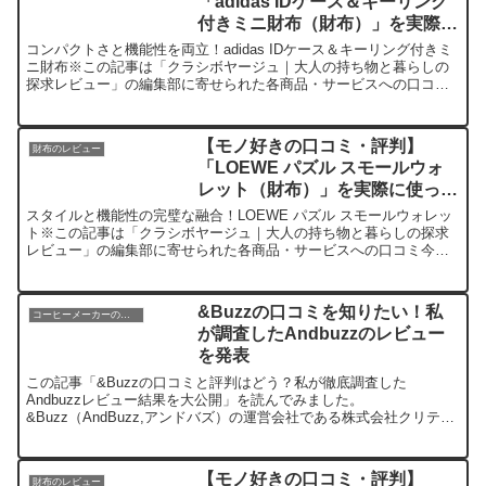
「adidas IDケース＆キーリング
付きミニ財布（財布）」を実際に
使ってみた正直感想
コンパクトさと機能性を両立！adidas IDケース＆キーリング付きミ
ニ財布※この記事は「クラシボヤージュ｜大人の持ち物と暮らしの
探求レビュー」の編集部に寄せられた各商品・サービスへの口コミ
今日、編集部が紹介したいのが「adidas IDケ...
【モノ好きの口コミ・評判】
財布のレビュー
「LOEWE パズル スモールウォ
レット（財布）」を実際に使って
みた正直感想
スタイルと機能性の完璧な融合！LOEWE パズル スモールウォレッ
ト※この記事は「クラシボヤージュ｜大人の持ち物と暮らしの探求
レビュー」の編集部に寄せられた各商品・サービスへの口コミ今
日、編集部が紹介したいのが「LOEWE パズル スモール...
&Buzzの口コミを知りたい！私
コーヒーメーカーのレビュー
が調査したAndbuzzのレビュー
を発表
この記事「&Buzzの口コミと評判はどう？私が徹底調査した
Andbuzzレビュー結果を大公開」を読んでみました。
&Buzz（AndBuzz,アンドバズ）の運営会社である株式会社クリティ
カルシナジーが、インフルエンサーのマッチングサービスにお...
【モノ好きの口コミ・評判】
財布のレビュー