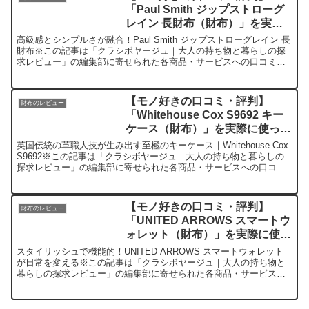
「Paul Smith ジップストローグ
レイン 長財布（財布）」を実際
に使ってみた正直感想
高級感とシンプルさが融合！Paul Smith ジップストローグレイン 長
財布※この記事は「クラシボヤージュ｜大人の持ち物と暮らしの探
求レビュー」の編集部に寄せられた各商品・サービスへの口コミ今
日、編集部が紹介したいのが「Paul Smit...
【モノ好きの口コミ・評判】
財布のレビュー
「Whitehouse Cox S9692 キー
ケース（財布）」を実際に使って
みた正直感想
英国伝統の革職人技が生み出す至極のキーケース｜Whitehouse Cox
S9692※この記事は「クラシボヤージュ｜大人の持ち物と暮らしの
探求レビュー」の編集部に寄せられた各商品・サービスへの口コミ
今日、編集部が紹介したいのが「White...
【モノ好きの口コミ・評判】
財布のレビュー
「UNITED ARROWS スマートウ
ォレット（財布）」を実際に使っ
てみた正直感想
スタイリッシュで機能的！UNITED ARROWS スマートウォレット
が日常を変える※この記事は「クラシボヤージュ｜大人の持ち物と
暮らしの探求レビュー」の編集部に寄せられた各商品・サービスへ
の口コミ今日、編集部が紹介したいのが「UNITED...