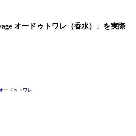
uvage オードゥトワレ（香水）」を実際
e オードゥトワレ