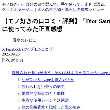
モノ好きが、自分の目で選んで、手で使って、正直に語る。
クラシボヤージュ｜大人の持ち物と暮らしの探求レビュー
【モノ好きの口コミ・評判】「Dior Sa
に使ってみた正直感想
香水のレビュー
X
Facebook
はてブ
LINE
コピー
2025.09.26
目次
洗練された魅力が漂う、男の品格を高めるDior Sauvag
なぜDior Sauvageを選んだのか
忘れられない香りの魅力
驚異的な持続力と万能性
多彩な使用シーンと活用法
他の高級香水と比較した際の強み