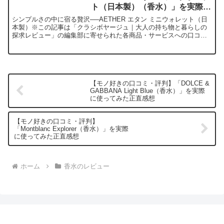
ト（日本製）（香水）」を実際に
使ってみた正直感想
シンプルさの中に宿る贅沢──AETHER エタン ミニウォレット（日
本製）※この記事は「クラシボヤージュ｜大人の持ち物と暮らしの
探求レビュー」の編集部に寄せられた各商品・サービスへの口コミ
今日、編集部が紹介したいのは「AETHER エタン ...
【モノ好きの口コミ・評判】「DOLCE &
GABBANA Light Blue（香水）」を実際
に使ってみた正直感想
【モノ好きの口コミ・評判】
「Montblanc Explorer（香水）」を実際
に使ってみた正直感想
ホーム
香水のレビュー