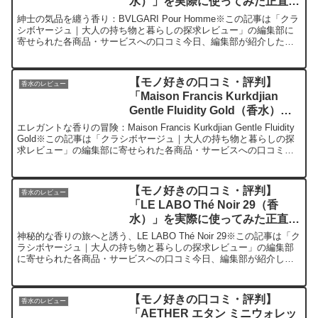
水）」を実際に使ってみた正直感
想
紳士の気品を纏う香り：BVLGARI Pour Homme※この記事は「クラ
シボヤージュ｜大人の持ち物と暮らしの探求レビュー」の編集部に
寄せられた各商品・サービスへの口コミ今日、編集部が紹介したい
のが「BVLGARI Pour Homme（...
【モノ好きの口コミ・評判】
香水のレビュー
「Maison Francis Kurkdjian
Gentle Fluidity Gold（香水）」
を実際に使ってみた正直感想
エレガントな香りの冒険：Maison Francis Kurkdjian Gentle Fluidity
Gold※この記事は「クラシボヤージュ｜大人の持ち物と暮らしの探
求レビュー」の編集部に寄せられた各商品・サービスへの口コミ今
日、編集部...
【モノ好きの口コミ・評判】
香水のレビュー
「LE LABO Thé Noir 29（香
水）」を実際に使ってみた正直感
想
神秘的な香りの旅へと誘う、LE LABO Thé Noir 29※この記事は「ク
ラシボヤージュ｜大人の持ち物と暮らしの探求レビュー」の編集部
に寄せられた各商品・サービスへの口コミ今日、編集部が紹介した
いのが「LE LABO Thé Noir...
【モノ好きの口コミ・評判】
香水のレビュー
「AETHER エタン ミニウォレッ