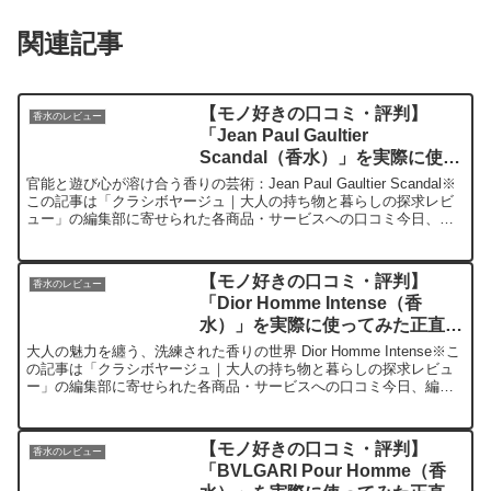
関連記事
【モノ好きの口コミ・評判】
香水のレビュー
「Jean Paul Gaultier
Scandal（香水）」を実際に使っ
てみた正直感想
官能と遊び心が溶け合う香りの芸術：Jean Paul Gaultier Scandal※
この記事は「クラシボヤージュ｜大人の持ち物と暮らしの探求レビ
ュー」の編集部に寄せられた各商品・サービスへの口コミ今日、編
集部が紹介したいのが「Jean ...
【モノ好きの口コミ・評判】
香水のレビュー
「Dior Homme Intense（香
水）」を実際に使ってみた正直感
想
大人の魅力を纏う、洗練された香りの世界 Dior Homme Intense※こ
の記事は「クラシボヤージュ｜大人の持ち物と暮らしの探求レビュ
ー」の編集部に寄せられた各商品・サービスへの口コミ今日、編集
部が紹介したいのが「Dior Homme...
【モノ好きの口コミ・評判】
香水のレビュー
「BVLGARI Pour Homme（香