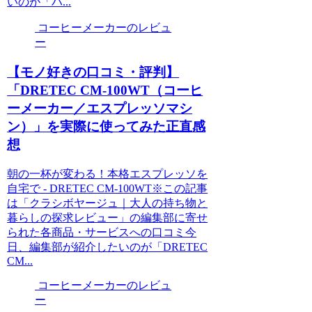
いのが「ハ...
コーヒーメーカーのレビュ
ー
【モノ好きの口コミ・評判】
「DRETEC CM-100WT（コーヒ
ーメーカー／エスプレッソマシ
ン）」を実際に使ってみた正直感
想
朝の一杯が変わる！本格エスプレッソを
自宅で - DRETEC CM-100WT※この記事
は「クラシボヤージュ｜大人の持ち物と
暮らしの探求レビュー」の編集部に寄せ
られた各商品・サービスへの口コミ今
日、編集部が紹介したいのが「DRETEC
CM...
コーヒーメーカーのレビュ
ー