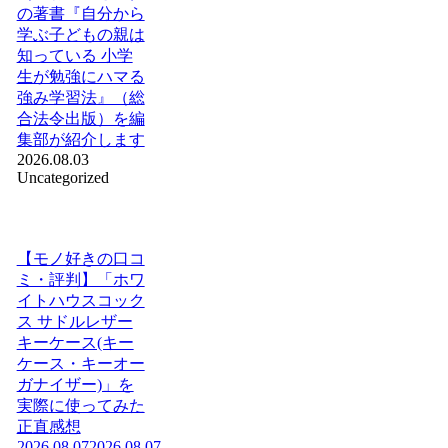
の著書『自分から
学ぶ子どもの親は
知っている 小学
生が勉強にハマる
強み学習法』（総
合法令出版）を編
集部が紹介します
2026.08.03
Uncategorized
【モノ好きの口コ
ミ・評判】「ホワ
イトハウスコック
ス サドルレザー
キーケース(キー
ケース・キーオー
ガナイザー)」を
実際に使ってみた
正直感想
2026.08.07
2026.08.07