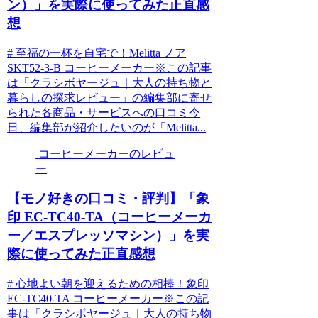
ン）」を実際に使ってみた正直感
想
# 至福の一杯を自宅で！Melitta ノア
SKT52-3-B コーヒーメーカー※この記事
は「クラシボヤージュ｜大人の持ち物と
暮らしの探求レビュー」の編集部に寄せ
られた各商品・サービスへの口コミ今
日、編集部が紹介したいのが「Melitta...
コーヒーメーカーのレビュ
ー
【モノ好きの口コミ・評判】「象
印 EC-TC40-TA（コーヒーメーカ
ー／エスプレッソマシン）」を実
際に使ってみた正直感想
# 心地よい朝を迎えるための相棒！象印
EC-TC40-TA コーヒーメーカー※この記
事は「クラシボヤージュ｜大人の持ち物