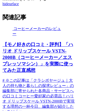
hideurface
関連記事
コーヒーメーカーのレビュ
ー
【モノ好きの口コミ・評判】「ハ
リオ ドリップスケール VSTN-
2000B（コーヒーメーカー／エス
プレッソマシン）」を実際に使っ
てみた正直感想
# ※この記事は「クラシボヤージュ｜大
人の持ち物と暮らしの探求レビュー」の
編集部に寄せられた各商品・サービスへ
の口コミコーヒー愛好家の必需品！ハリ
オ ドリップスケール VSTN-2000Bで実現
する理想の一杯今日、編集部が紹介した