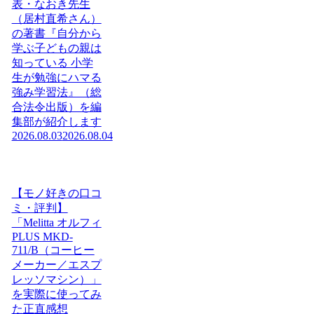
表・なおき先生
（居村直希さん）
の著書『自分から
学ぶ子どもの親は
知っている 小学
生が勉強にハマる
強み学習法』（総
合法令出版）を編
集部が紹介します
2026.08.03
2026.08.04
【モノ好きの口コ
ミ・評判】
「Melitta オルフィ
PLUS MKD-
711/B（コーヒー
メーカー／エスプ
レッソマシン）」
を実際に使ってみ
た正直感想