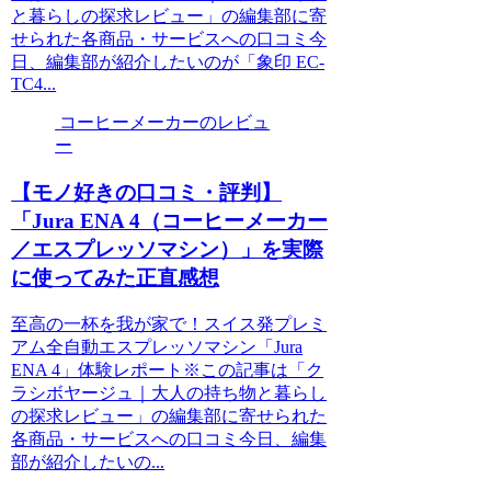
と暮らしの探求レビュー」の編集部に寄
せられた各商品・サービスへの口コミ今
日、編集部が紹介したいのが「象印 EC-
TC4...
コーヒーメーカーのレビュ
ー
【モノ好きの口コミ・評判】
「Jura ENA 4（コーヒーメーカー
／エスプレッソマシン）」を実際
に使ってみた正直感想
至高の一杯を我が家で！スイス発プレミ
アム全自動エスプレッソマシン「Jura
ENA 4」体験レポート※この記事は「ク
ラシボヤージュ｜大人の持ち物と暮らし
の探求レビュー」の編集部に寄せられた
各商品・サービスへの口コミ今日、編集
部が紹介したいの...