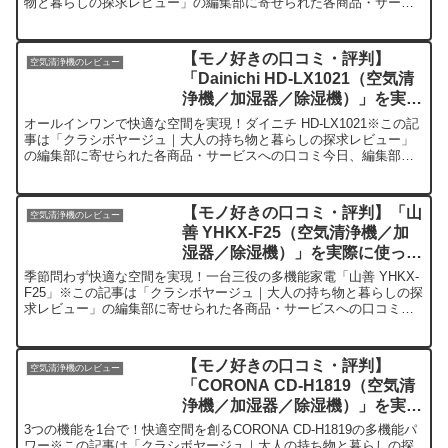
物と暮らしの探求レビュー」の編集部に寄せられた各商品・サービ
スへの口コミ今日、編集部が...
【モノ好きの口コミ・評判】
空気清浄機のレビュー
「Dainichi HD-LX1021（空気清
浄機／加湿器／除湿機）」を実際
に使ってみた正直感想
オールインワンで快適な空間を実現！ダイニチ HD-LX1021※この記
事は「クラシボヤージュ｜大人の持ち物と暮らしの探求レビュー」
の編集部に寄せられた各商品・サービスへの口コミ今日、編集部が
紹介したいのが「ダイニチ HD-LX1021」です...
【モノ好きの口コミ・評判】「山
空気清浄機のレビュー
善 YHKX-F25（空気清浄機／加
湿器／除湿機）」を実際に使って
みた正直感想
季節問わず快適な空間を実現！一台三役の多機能家電「山善 YHKX-
F25」※この記事は「クラシボヤージュ｜大人の持ち物と暮らしの探
求レビュー」の編集部に寄せられた各商品・サービスへの口コミ今
日、編集部が紹介したいのが「山善 YHKX-F25...
【モノ好きの口コミ・評判】
空気清浄機のレビュー
「CORONA CD-H1819（空気清
浄機／加湿器／除湿機）」を実際
に使ってみた正直感想
3つの機能を1台で！快適空間を創るCORONA CD-H1819の多機能パ
ワー※この記事は「クラシボヤージュ｜大人の持ち物と暮らしの探