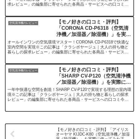
求レビュー」の編集部に寄せられた各商品・サービスへの口コミ今
日、編集部が紹介したいのが「CORONA CD...
【モノ好きの口コミ・評判】
空気清浄機のレビュー
「CORONA CD-P6318（空気清
浄機／加湿器／除湿機）」を実際
に使ってみた正直感想
オールインワンの空気環境マスター！CORONA CD-P6318で快適な
室内空間を実現※この記事は「クラシボヤージュ｜大人の持ち物と
暮らしの探求レビュー」の編集部に寄せられた各商品・サービスへ
の口コミ今日、編集部が紹介したいのが「CORON...
【モノ好きの口コミ・評判】
空気清浄機のレビュー
「SHARP CV-P120（空気清浄機
／加湿器／除湿機）」を実際に使
ってみた正直感想
一年中快適な空間を創造！SHARP CV-P120で実現する理想の室内環
境※この記事は「クラシボヤージュ｜大人の持ち物と暮らしの探求
レビュー」の編集部に寄せられた各商品・サービスへの口コミ今
日、編集部が紹介したいのが「SHARP CV-P1...
【モノ好きの口コミ・評判】「アイリス
オーヤマ KIJDC-K80（空気清浄機／加湿
器／除湿機）」を実際に使ってみた正直