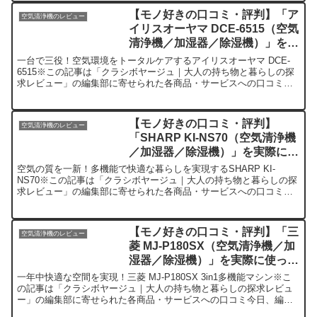
【モノ好きの口コミ・評判】「ア
空気清浄機のレビュー
イリスオーヤマ DCE-6515（空気
清浄機／加湿器／除湿機）」を実
際に使ってみた正直感想
一台で三役！空気環境をトータルケアするアイリスオーヤマ DCE-
6515※この記事は「クラシボヤージュ｜大人の持ち物と暮らしの探
求レビュー」の編集部に寄せられた各商品・サービスへの口コミ今
日、編集部が紹介したいのが「アイリスオーヤマ DCE...
【モノ好きの口コミ・評判】
空気清浄機のレビュー
「SHARP KI-NS70（空気清浄機
／加湿器／除湿機）」を実際に使
ってみた正直感想
空気の質を一新！多機能で快適な暮らしを実現するSHARP KI-
NS70※この記事は「クラシボヤージュ｜大人の持ち物と暮らしの探
求レビュー」の編集部に寄せられた各商品・サービスへの口コミ今
日、編集部が紹介したいのが「SHARP KI-NS7...
【モノ好きの口コミ・評判】「三
空気清浄機のレビュー
菱 MJ-P180SX（空気清浄機／加
湿器／除湿機）」を実際に使って
みた正直感想
一年中快適な空間を実現！三菱 MJ-P180SX 3in1多機能マシン※こ
の記事は「クラシボヤージュ｜大人の持ち物と暮らしの探求レビュ
ー」の編集部に寄せられた各商品・サービスへの口コミ今日、編集
部が紹介したいのが「三菱 MJ-P180SX」...