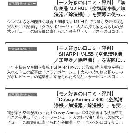
【モノ好きの口コミ・評判】「無
空気清浄機のレビュー
印良品 MJ-HU1（空気清浄機／加
湿器／除湿機）」を実際に使って
みた正直感想
シンプルさと機能性の融合！無印良品 MJ-HU1 で快適な空気環境を
実現※この記事は「クラシボヤージュ｜大人の持ち物と暮らしの探
求レビュー」の編集部に寄せられた各商品・サービスへの口コミ今
日、編集部が紹介したいのが「無印良品 MJ-HU1」...
【モノ好きの口コミ・評判】
空気清浄機のレビュー
「SHARP HV-L55（空気清浄機
／加湿器／除湿機）」を実際に使
ってみた正直感想
一年中快適な空間を実現！SHARP HV-L55で理想の室内環境を手に
入れる※この記事は「クラシボヤージュ｜大人の持ち物と暮らしの
探求レビュー」の編集部に寄せられた各商品・サービスへの口コミ
今日、編集部が紹介したいのが「SHARP HV-L...
【モノ好きの口コミ・評判】
空気清浄機のレビュー
「Coway Airmega 300（空気清
浄機／加湿器／除湿機）」を実際
に使ってみた正直感想
我が家の空気が変わった！Coway Airmega 300で実現する快適空間
※この記事は「クラシボヤージュ｜大人の持ち物と暮らしの探求レ
ビュー」の編集部に寄せられた各商品・サービスへの口コミ今日、
編集部が紹介したいのが「Coway Airm...