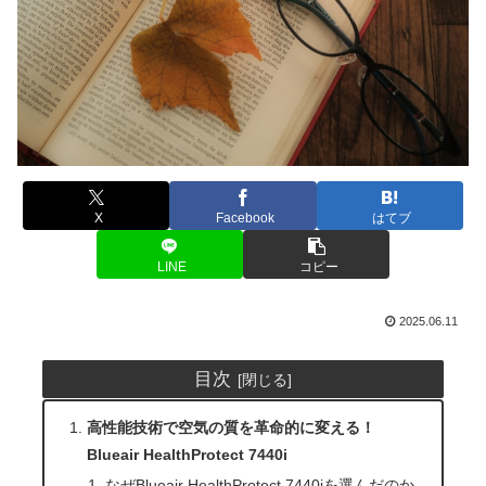
X
Facebook
はてブ
LINE
コピー
2025.06.11
目次
高性能技術で空気の質を革命的に変える！
Blueair HealthProtect 7440i
なぜBlueair HealthProtect 7440iを選んだのか