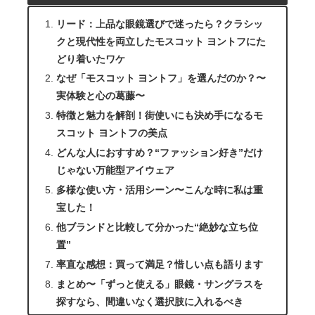
リード：上品な眼鏡選びで迷ったら？クラシッ
クと現代性を両立したモスコット ヨントフにた
どり着いたワケ
なぜ「モスコット ヨントフ」を選んだのか？〜
実体験と心の葛藤〜
特徴と魅力を解剖！街使いにも決め手になるモ
スコット ヨントフの美点
どんな人におすすめ？“ファッション好き”だけ
じゃない万能型アイウェア
多様な使い方・活用シーン〜こんな時に私は重
宝した！
他ブランドと比較して分かった“絶妙な立ち位
置”
率直な感想：買って満足？惜しい点も語ります
まとめ〜「ずっと使える」眼鏡・サングラスを
探すなら、間違いなく選択肢に入れるべき