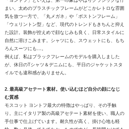
「ヨントフ」といえば、第一印象はやはりクラシックな佇
まい。太めのプラスチックフレームがどこかレトロな雰囲
気を放つ一方で、「丸メガネ」や「ボストンフレーム」
「ウェリントン型」など、現代のトレンドもきちんと抑え
た設計。装飾が控えめで顔なじみも良く、日常スタイルに
自然に溶けこみます。シャツにも、スウェットにも、もち
ろんスーツにも…。
例えば、私はブラックフレームのモデルを購入しました
が、休日のTシャツ＆デニムにも、平日のジャケットスタ
イルでも違和感がありません。
2. 最高級アセテート素材。使い込むほど自分の顔になじ
む質感
モスコット ヨントフ最大の特徴はやっぱり、その手触
り。主にイタリア製の高級アセテート素材を使い、職人の
手仕事で仕上げています。耐久性が高く、掛け心地も軽