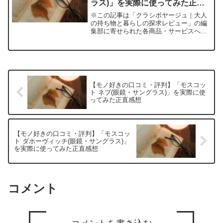
ラス)」を実際に使ってみた正直
感想
※この記事は「クラシボヤージュ｜大人
の持ち物と暮らしの探求レビュー」の編
集部に寄せられた各商品・サービスへの
口コミ「流行りじゃなく、長く使える本
物のメガネが欲しい」――そんな悩みを
感じた私がたどり着いたのが「アイヴァ
ン 7285 418」で...
【モノ好きの口コミ・評判】「モスコッ
ト ネブ(眼鏡・サングラス)」を実際に使
ってみた正直感想
【モノ好きの口コミ・評判】「モスコッ
ト ダホーヴィッチ(眼鏡・サングラス)」
を実際に使ってみた正直感想
コメント