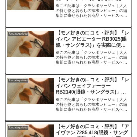
てみた正直感想
※この記事は「クラシボヤージュ｜大人
の持ち物と暮らしの探求レビュー」の編
集部に寄せられた各商品・サービスへの
口コミリード：「手に取って初めて分か
る、“一生モノ”の眼鏡。その本当の価値
とは？」最近増えてきた「安くておしゃ
【モノ好きの口コミ・評判】「レ
Uncategorized
れなメガネ」。ですが長...
イバン アビエーター RB3025(眼
鏡・サングラス)」を実際に使っ
てみた正直感想
※この記事は「クラシボヤージュ｜大人
の持ち物と暮らしの探求レビュー」の編
集部に寄せられた各商品・サービスへの
口コミ「本当に似合うサングラスってど
れ？」夏の強い日差し、春秋のドライ
ブ、旅行先のまぶしさ…。サングラスを
【モノ好きの口コミ・評判】「レ
Uncategorized
選びたくて店頭に並ぶものを...
イバン ウェイファーラー
RB2140(眼鏡・サングラス)」を
実際に使ってみた正直感想
※この記事は「クラシボヤージュ｜大人
の持ち物と暮らしの探求レビュー」の編
集部に寄せられた各商品・サービスへの
口コミ「定番に見えて、普通じゃな
い。」迷える大人に贈るウィットなファ
ッションアクセサリーとは？サングラス
【モノ好きの口コミ・評判】「ア
Uncategorized
や眼鏡を選ぶとき、「結局どれ...
イヴァン 7285 418(眼鏡・サング