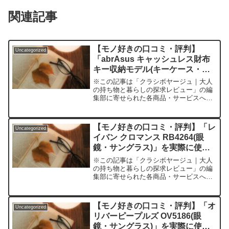
関連記事
【モノ好きの口コミ・評判】
Uncategorized
「abrAsus キャッシュレス財布
キー収納モデル(キーケース・キ
ーオーガナイザー)」を実際に使
※この記事は「クラシボヤージュ｜大人
ってみた正直感想
の持ち物と暮らしの探求レビュー」の編
集部に寄せられた各商品・サービスへの
口コミ「持ち物、もっと軽く・もっとス
マートに」財布とキーケースの二刀流生
活に終止符！あなたの“日常装備”を一新
【モノ好きの口コミ・評判】「レ
Uncategorized
する一品を紹介「小さな...
イバン クロマンス RB4264(眼
鏡・サングラス)」を実際に使っ
てみた正直感想
※この記事は「クラシボヤージュ｜大人
の持ち物と暮らしの探求レビュー」の編
集部に寄せられた各商品・サービスへの
口コミ紫外線が強くなる季節。サングラ
スに興味はあるけれど、「結局、どれも
一緒なのでは？」「高級品って値段に見
【モノ好きの口コミ・評判】「オ
Uncategorized
合う価値が本当にある？」...
リバーピープルズ OV5186(眼
鏡・サングラス)」を実際に使っ