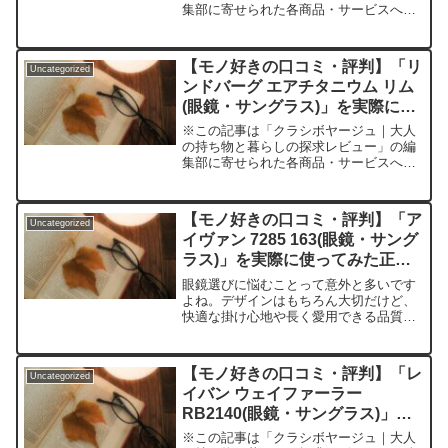
集部に寄せられた各商品・サービスへの
口コミこれが最後の眼鏡かも？偏頭痛・
重だるさ・装着感の悩みを超えた“次世代
アイウェア”を探すあなたへ「デザインは
【モノ好きの口コミ・評判】「リ
Uncategorized
好きなのに重い」「長...
ンドバーグ エアチタニウム リム
(眼鏡・サングラス)」を実際に使
ってみた正直感想
※この記事は「クラシボヤージュ｜大人
の持ち物と暮らしの探求レビュー」の編
集部に寄せられた各商品・サービスへの
口コミ「結局どの眼鏡が快適で長持ちす
るの？」現代人の欲張りな悩みに。リン
ドバーグ エアチタニウム リムで実感し
【モノ好きの口コミ・評判】「ア
Uncategorized
た“軽さと個性”という...
イヴァン 7285 163(眼鏡・サング
ラス)」を実際に使ってみた正直
感想
眼鏡選びに悩むことって意外と多いです
よね。デザインはもちろん大切だけど、
快適な掛け心地や長く愛用できる品質も
譲れない。そんな人にこそ試してほしい
のが、日本が誇る高級アイウェアブラン
ド「EYEVAN 7285」の「アイヴァン
【モノ好きの口コミ・評判】「レ
Uncategorized
7285 163...
イバン ウェイファーラー
RB2140(眼鏡・サングラス)」を
実際に使ってみた正直感想
※この記事は「クラシボヤージュ｜大人