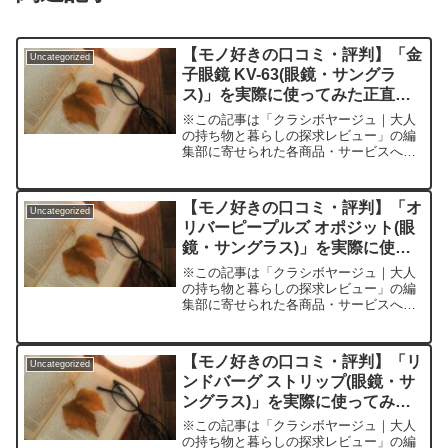
【モノ好きの口コミ・評判】「金
Uncategorized
子眼鏡 KV-63(眼鏡・サングラ
ス)」を実際に使ってみた正直感
想
※この記事は「クラシボヤージュ｜大人
の持ち物と暮らしの探求レビュー」の編
集部に寄せられた各商品・サービスへの
口コミ世の中に眼鏡は数あれど、「本当
に自分にしっくりくる一本」に出会うの
はなかなか難しいものです。見た目がお
【モノ好きの口コミ・評判】「オ
Uncategorized
しゃれなだけでなく、長時...
リバーピープルズ オポジット(眼
鏡・サングラス)」を実際に使っ
てみた正直感想
※この記事は「クラシボヤージュ｜大人
の持ち物と暮らしの探求レビュー」の編
集部に寄せられた各商品・サービスへの
口コミ“オシャレも機能も”あきらめたく
ないあなたに。「大人が本当に満足でき
るアイウェア」とは？煩雑な毎日、仕事
【モノ好きの口コミ・評判】「リ
Uncategorized
にもオフにも映える大人...
ンドバーグ ストリップ(眼鏡・サ
ングラス)」を実際に使ってみた
正直感想
※この記事は「クラシボヤージュ｜大人
の持ち物と暮らしの探求レビュー」の編