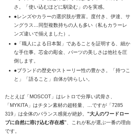
さ。「使い込むほどに馴染む」のを実感。
●レンズやカラーの選択肢が豊富。度付き、伊達、サ
ングラス…同型複数持ちの人も多い（私もカラーレ
ンズ違いで揃えました）。
●「職人による日本製」であることを証明する、細か
な手仕事。芯金の彫金、パーツの美しさは他社を圧
倒します。
●ブランドの歴史やストーリー性の豊かさ。「持つこ
と」「語ること」自体が誇らしい。
たとえば「MOSCOT」はレトロで分厚い武骨さ、
「MYKITA」はチタン素材の超軽量、…ですが「7285
319」は全体のバランス感覚が絶妙。
“大人のワードロー
ブに自然に溶け込む存在感”
、これが私が選ぶ一番の理由
です。