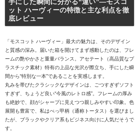
手にした瞬間に分かる“違い”―モスコ
ット ハーヴィーの特徴と主な利点を徹
底レビュー
「モスコット ハーヴィー」最大の魅力は、そのデザイン
と質感の深み。届いた箱を開けてまず感動したのは、フレ
ームの艶やかさと重量バランス。アセテート（高品質なプ
ラスチック素材）特有の上品な光沢が際立ち、手にした瞬
間から“特別な一本”であることを実感します。
丸みを帯びたクラシックなデザインは、ごつすぎずソフト
すぎず、ちょうど良い“今風のレトロ感”。フレームの厚み
も絶妙で、顔がシャープに見えつつ親しみやすい印象。色
展開も豊富で、私はべっ甲柄（通称トータス）を選びまし
たが、ブラックやクリア系もビジネス向けに人気だそうで
す。