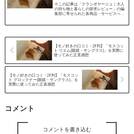
ケース・キーオーガナイザー)」
※この記事は「クラシボヤージュ｜大人
を実際に使ってみた正直感想
の持ち物と暮らしの探求レビュー」の編
集部に寄せられた各商品・サービスへの
口コミリード――「革の小物で毎日がも
っと豊かに」──大人の手元を上質に彩る
キーケースの悩みと、その選び方鍵をた
くさん持ち歩く日常、ガ...
【モノ好きの口コミ・評判】「モスコッ
ト リエム(眼鏡・サングラス)」を実際に
使ってみた正直感想
【モノ好きの口コミ・評判】「モスコッ
ト グロックナー(眼鏡・サングラス)」を
実際に使ってみた正直感想
コメント
コメントを書き込む