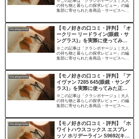
※この記事は「クラシボヤージュ｜大人
の持ち物と暮らしの探求レビュー」の編
集部に寄せられた各商品・サービスへの
口コミ「自分に似合うメガネがなかなか
見つからない」「どうせ掛けるなら他人
と被らない洗練デザインがいい」「大人
【モノ好きの口コミ・評判】「オ
Uncategorized
として恥ずかしくないブラ...
ークリー リードライン(眼鏡・サ
ングラス)」を実際に使ってみた
正直感想
※この記事は「クラシボヤージュ｜大人
の持ち物と暮らしの探求レビュー」の編
集部に寄せられた各商品・サービスへの
口コミ悩みを感じさせず、快適かつスタ
イリッシュ。けれど本当に日常使いでき
る？「オークリー リードライン」のリア
【モノ好きの口コミ・評判】「ア
Uncategorized
ルな実力とはメガネやサ...
イヴァン 7285 645(眼鏡・サング
ラス)」を実際に使ってみた正直
感想
※この記事は「クラシボヤージュ｜大人
の持ち物と暮らしの探求レビュー」の編
集部に寄せられた各商品・サービスへの
口コミいくつになっても妥協できない大
人の“顔づくり”──迷子のあなたに捧ぐ、
次世代メガネの実力とは？「自分に似合
【モノ好きの口コミ・評判】「ホ
Uncategorized
う眼鏡がなかなか見つ...
ワイトハウスコックス エスプレ
ッソ ホリデーライン S9692(キー