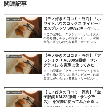
関連記事
【モノ好きの口コミ・評判】「ホ
Uncategorized
ワイトハウスコックス ネイビー×
エスプレッソ S9692(キーケー
ス・キーオーガナイザー)」を実
※この記事は「クラシボヤージュ｜大人
際に使ってみた正直感想
の持ち物と暮らしの探求レビュー」の編
集部に寄せられた各商品・サービスへの
口コミ「高級レザー小物も普段使いした
い」でも理想のキーケースがなかなか見
つからない…そんな人へ贈る一品毎日必
【モノ好きの口コミ・評判】「ア
Uncategorized
ず持ち歩く“鍵”。けれど...
ランミクリ A03005(眼鏡・サン
グラス)」を実際に使ってみた正
直感想
※この記事は「クラシボヤージュ｜大人
の持ち物と暮らしの探求レビュー」の編
集部に寄せられた各商品・サービスへの
口コミ「とにかく似合う眼鏡が欲し
い！」大人の悩みに応える一手 ――ア
ランミクリ A03005が“ただのメガネ”じゃ
【モノ好きの口コミ・評判】「金
Uncategorized
ない理由突然ですが...
子眼鏡 KM-22(眼鏡・サングラ
ス)」を実際に使ってみた正直感
想