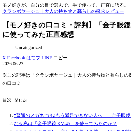
モノ好きが、自分の目で選んで、手で使って、正直に語る。
クラシボヤージュ｜大人の持ち物と暮らしの探求レビュー
【モノ好きの口コミ・評判】「金子眼鏡 
に使ってみた正直感想
Uncategorized
X
Facebook
はてブ
LINE
コピー
2026.06.23
※この記事は「クラシボヤージュ｜大人の持ち物と暮らしの
の口コミ
目次
“普通のメガネ”ではもう満足できない人へ――金子眼鏡K
なぜ私は「金子眼鏡 KV-45」を使ってみたのか？