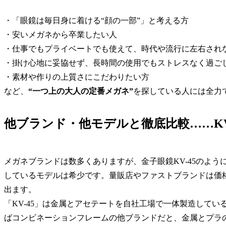
・「眼鏡は毎日身に着ける“顔の一部”」と考える方
・安いメガネから卒業したい人
・仕事でもプライベートでも使えて、時代や流行に左右され
・掛け心地に妥協せず、長時間の使用でもストレスなく過ご
・素材や作りの上質さにこだわりたい方
など、
“一つ上の大人の定番メガネ”
を探している人には全力
他ブランド・他モデルと徹底比較……KV
メガネブランドは数多くありますが、金子眼鏡KV-45のよ
しているモデルは希少です。量販店やファストブランドは価
出ます。
「KV-45」は金属とアセテートを自社工場で一体製造して
ばコンビネーションフレームの他ブランドだと、金属とプラ