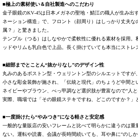
■極上の素材使い＆自社製造へのこだわり
金子眼鏡のKV-45は日本メガネの聖地・鯖江の職人が生み
ネーション構造」で、フロント（顔周り）はしっかり丈夫な
属？」と驚きました。
テンプル（つる）はしなやかで柔軟性に優れる素材を採用。
ッドやリムも乳白色で上品。長く掛けていても本当にストレ
■細部までとことん“抜かりなし”のデザイン性
丸みのあるボストン型・ウェリントン型のシルエットですが
小さな彫金装飾が施され、「伝統と現代」のちょうど中間と
ネイビーやブラウン、べっ甲調など選択肢が豊富なので“人と
実際、職場では「その眼鏡ステキですね、どこのですか？」
■一度掛けたら“やみつき”になる軽さと安定感
一般的な量販店の安いフレームと比べて明らかに違うのは重
ない。運転や読書、会議が長時間続いても、耳や鼻に“のしか