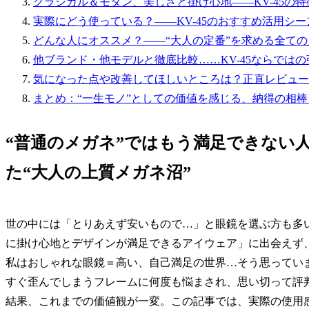
クラシカル＆モダン、美しさと掛け心地――KV-45の
実際にどう使っている？――KV-45のおすすめ活用シ
どんな人にオススメ？――“大人の定番”を求める全ての
他ブランド・他モデルと徹底比較……KV-45ならでは
気になった点や改善してほしいところは？正直レビュー
まとめ：“一生モノ”としての価値を感じる、納得の相
“普通のメガネ”ではもう満足できない人
た“大人の上質メガネ沼”
世の中には「とりあえず安いもので…」と眼鏡を選ぶ方も多
に掛け心地とデザインが満足できるアイウェア」に出会えず
私はおしゃれな眼鏡＝高い、自己満足の世界…そう思ってい
すぐ歪んでしまうフレームに何度も悩まされ、思い切って評判の
結果、これまでの価値観が一変。この記事では、実際の使用