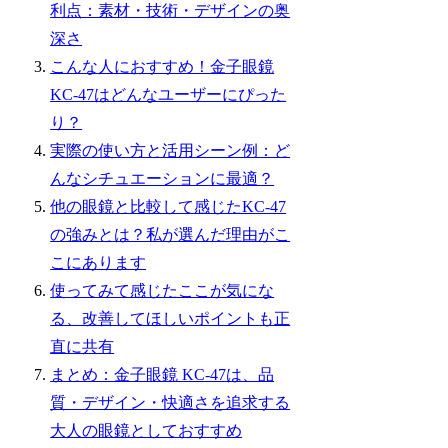
利点：素材・技術・デザインの奥
深さ
こんな人におすすめ！金子眼鏡
KC-47はどんなユーザーにぴった
り？
実際の使い方と活用シーン例：ど
んなシチュエーションに最適？
他の眼鏡と比較して感じたKC-47
の強みとは？私が選んだ理由がこ
こにあります
使ってみて感じたここが気にな
る、改善してほしいポイントも正
直に共有
まとめ：金子眼鏡 KC-47は、品
質・デザイン・快適さを追求する
大人の眼鏡としておすすめ