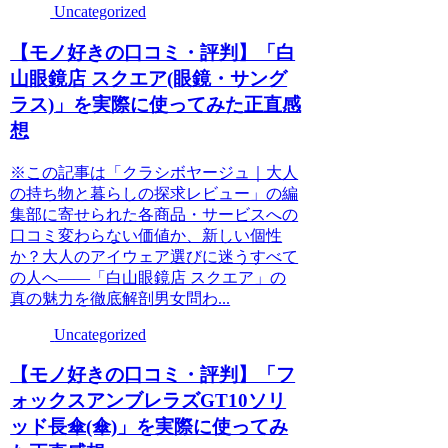
Uncategorized
【モノ好きの口コミ・評判】「白
山眼鏡店 スクエア(眼鏡・サング
ラス)」を実際に使ってみた正直感
想
※この記事は「クラシボヤージュ｜大人
の持ち物と暮らしの探求レビュー」の編
集部に寄せられた各商品・サービスへの
口コミ変わらない価値か、新しい個性
か？大人のアイウェア選びに迷うすべて
の人へ――「白山眼鏡店 スクエア」の
真の魅力を徹底解剖男女問わ...
Uncategorized
【モノ好きの口コミ・評判】「フ
ォックスアンブレラズGT10ソリ
ッド長傘(傘)」を実際に使ってみ