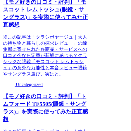
【モノ好きの口コミ・評判】「モ
スコット レムトッシュ(眼鏡・サ
ングラス)」を実際に使ってみた正
直感想
※この記事は「クラシボヤージュ｜大人
の持ち物と暮らしの探求レビュー」の編
集部に寄せられた各商品・サービスへの
口コミ今なら定番が新鮮に感じる？クラ
シックな眼鏡「モスコット レムトッシ
ュ」の意外な万能性と本音レビュー眼鏡
やサングラス選び、実はと...
Uncategorized
【モノ好きの口コミ・評判】「ト
ムフォード TF5505(眼鏡・サング
ラス)」を実際に使ってみた正直感
想