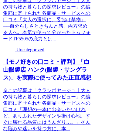
※この記事は「クラシボヤージュ｜大人
の持ち物と暮らしの探求レビュー」の編
集部に寄せられた各商品・サービスへの
口コミ「大人の選択に、妥協は禁物」
──自分らしさときちんと感、両方求め
る人へ。本気で使って分かったトムフォ
ードTF5505の底力とは...
Uncategorized
【モノ好きの口コミ・評判】「白
山眼鏡店 ハンク(眼鏡・サングラ
ス)」を実際に使ってみた正直感想
※この記事は「クラシボヤージュ｜大人
の持ち物と暮らしの探求レビュー」の編
集部に寄せられた各商品・サービスへの
口コミ「理想の一本に出会いたいけれ
ど、ありふれたデザインや掛け心地、す
ぐに壊れる品質にはうんざり…。」そん
な悩みや迷いを持つ方に、本...