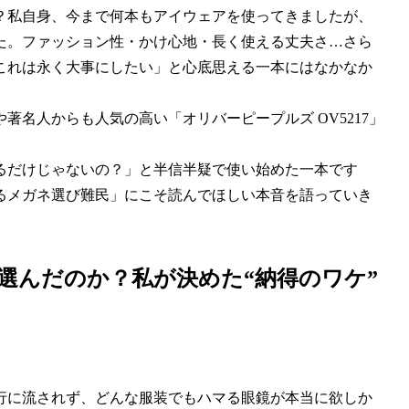
？私自身、今まで何本もアイウェアを使ってきましたが、
た。ファッション性・かけ心地・長く使える丈夫さ…さら
これは永く大事にしたい」と心底思える一本にはなかなか
名人からも人気の高い「オリバーピープルズ OV5217」
るだけじゃないの？」と半信半疑で使い始めた一本です
るメガネ選び難民」にこそ読んでほしい本音を語っていき
を選んだのか？私が決めた“納得のワケ”
。
行に流されず、どんな服装でもハマる眼鏡が本当に欲しか