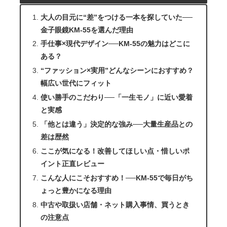
大人の目元に“差”をつける一本を探していた──
金子眼鏡KM-55を選んだ理由
手仕事×現代デザイン──KM-55の魅力はどこに
ある？
“ファッション×実用”どんなシーンにおすすめ？
幅広い世代にフィット
使い勝手のこだわり──「一生モノ」に近い愛着
と実感
「他とは違う」決定的な強み──大量生産品との
差は歴然
ここが気になる！改善してほしい点・惜しいポ
イント正直レビュー
こんな人にこそおすすめ！──KM-55で毎日がち
ょっと豊かになる理由
中古や取扱い店舗・ネット購入事情、買うとき
の注意点