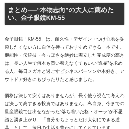
まとめ──“本物志向”の大人に薦めた
い、金子眼鏡KM-55
金子眼鏡「KM-55」は、耐久性・デザイン・つけ心地を妥
協したくない方に自信を持っておすすめできる一本です。
機能性・伝統技・今っぽさを絶妙に両立した完成度の高さ
は、長い人生で何本も買い替えなくてもいい“逸品”を求め
る人、毎日メガネと過ごすビジネスパーソンや本好き、ア
ウトドア好きにもぴったりだと感じました。
価格は決して安くはありませんが、長く使う視点で考えれ
ば決して高すぎる投資ではありません。私自身、今までの
量産眼鏡では出せなかった“落ち着いた格・オーラ”が不思
議と湧き上がり、「自分をちょっとだけ大切にできる道
具」として、毎日の生活を豊かにしてくれています。