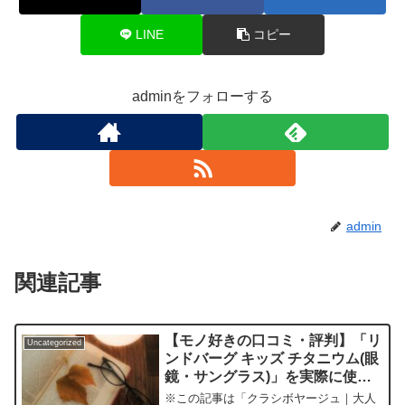
LINE
コピー
adminをフォローする
admin
関連記事
【モノ好きの口コミ・評判】「リ
Uncategorized
ンドバーグ キッズ チタニウム(眼
鏡・サングラス)」を実際に使っ
てみた正直感想
※この記事は「クラシボヤージュ｜大人