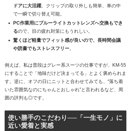
ドアに大活躍
。クリップの取り外しも簡単、車の中
で一瞬で切り替え可能。
PC作業用にブルーライトカットレンズへ交換もでき
る
ので、目の疲れ対策にもうれしい。
驚くほど軽量でフィット感が良いので、長時間会議
や読書でもストレスフリー
。
例えば、私は普段はグレー系スーツの仕事ですが、KM-55
にすることで「地味だけど決まってる」とよく褒められま
す。逆に、オフの日にニットと合わせてみても、“落ち着
いた雰囲気なのにちゃんとおしゃれ”と言われるなど、周
囲の評判も◎です。
使い勝手のこだわり──「一生モノ」に
近い愛着と実感