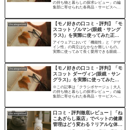
の持ち物と暮らしの探求レビュー」の編
集部に寄せられた各商品・サービスへの
口コミ繊細な子どもの毎日を、軽やかに
支える眼鏡とは？〜親子が抱えがちな“眼
鏡ストレス”に届けたい提案〜毎日アクテ
【モノ好きの口コミ・評判】「モ
Uncategorized
ィブに動きまわる我が...
スコット ゾルマン(眼鏡・サング
ラス)」を実際に使ってみた正直
感想
アイウェアにおいて「機能性」と「デザ
イン性」の両立はなかなか難しいもの。
実際に使ってみて長く愛用できる眼鏡や
サングラスを探している方も多いのでは
ないでしょうか？特にクラシックで時代
に左右されないスタイルを持ちつつ、現
【モノ好きの口コミ・評判】「モ
Uncategorized
代の快適さも備えた眼鏡だ...
スコット ダーヴィン(眼鏡・サン
グラス)」を実際に使ってみた正
直感想
※この記事は「クラシボヤージュ｜大人
の持ち物と暮らしの探求レビュー」の編
集部に寄せられた各商品・サービスへの
口コミ「眼鏡で人生が変わる」って本
当？スタイルも印象も一新する、モスコ
ット ダーヴィンの魅力を徹底レビュー仕
口コミ・評判徹底レビュー｜「ね
Uncategorized
事でもプライベートでも、...
こあざらし薬店」でペットの健康
管理はどう変わる？リアルな体験