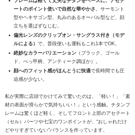
フレームは軽くて丈夫なチタンをベースに、アセテ
ートのポイント使いで自然な華やかさ
。サーモント
型やヘキサゴン型、丸みのあるオーバル型など、顔
立ちを選ばずなじむ。
偏光レンズのクリップオン・サングラス付き（モデ
ルによる）
で、普段使いも運転もこれ1本でOK。
絶妙なカラーバリエーション
（ブラック、ゴール
ド、べっ甲柄、アンティーク調ほか）。
顔へのフィット感がほんとうに快適
で長時間でも圧
迫感が少ない。
私が実際に店頭でかけてみて驚いたのは、「軽い！」「素
材の表面が滑らかで気持ちいい！」という感触。チタンフ
レームは驚くほど軽く、そしてフロント上部のアセテート
（セル）パーツや七宝のワンポイントが、“おしゃれだけ
どやりすぎていない”バランスを作っています。