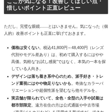
ここが気になる！改善してほしい点・
惜しいポイント正直レビュー
ただし、完璧な眼鏡……とはいきません。気になった（個
人的）改善ポイントも正直に挙げておきます。
価格は安くない
。税込41,800円～48,400円（レンズ
代別やモデル差あり）は、初めて購入するにはやや
高価。気軽な“お試し感覚”ではなく、本気の一本を探
している人向き。
デザインは落ち着き系中心のため、派手好き・トレ
ンド重視にはやや物足りないかも
。奇抜なカラーバ
リエーションや超個性派を望むなら他モデルを。
実店舗が限られていて、全色・全型の入手や試着は
都市部限定
。遠方在住の方は公式通販や中古市場