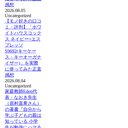
感想
2026.08.05
Uncategorized
【モノ好きの口コ
ミ・評判】「ホワ
イトハウスコック
ス ネイビー×エス
プレッソ
S9692(キーケー
ス・キーオーガナ
イザー)」を実際
に使ってみた正直
感想
2026.08.04
Uncategorized
家庭教師Eden代
表・なおき先生
（居村直希さん）
の著書『自分から
学ぶ子どもの親は
知っている 小学
生が勉強にハマる