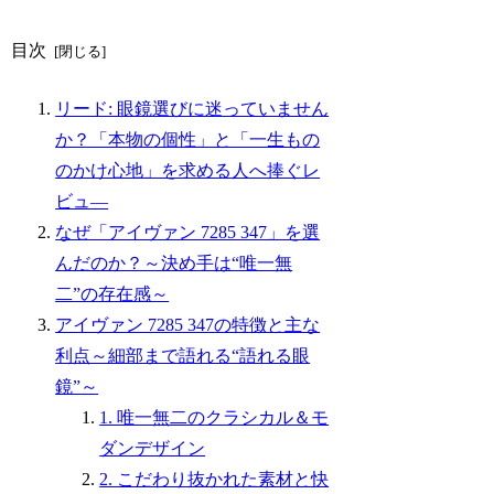
目次
リード: 眼鏡選びに迷っていません
か？「本物の個性」と「一生もの
のかけ心地」を求める人へ捧ぐレ
ビュ―
なぜ「アイヴァン 7285 347」を選
んだのか？～決め手は“唯一無
二”の存在感～
アイヴァン 7285 347の特徴と主な
利点～細部まで語れる“語れる眼
鏡”～
1. 唯一無二のクラシカル＆モ
ダンデザイン
2. こだわり抜かれた素材と快