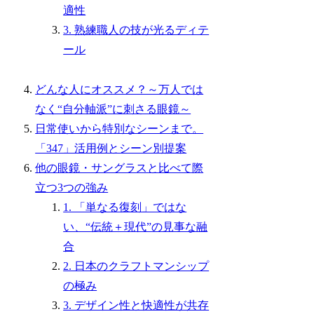
適性
3. 熟練職人の技が光るディテ
ール
どんな人にオススメ？～万人では
なく“自分軸派”に刺さる眼鏡～
日常使いから特別なシーンまで。
「347」活用例とシーン別提案
他の眼鏡・サングラスと比べて際
立つ3つの強み
1. 「単なる復刻」ではな
い、“伝統＋現代”の見事な融
合
2. 日本のクラフトマンシップ
の極み
3. デザイン性と快適性が共存