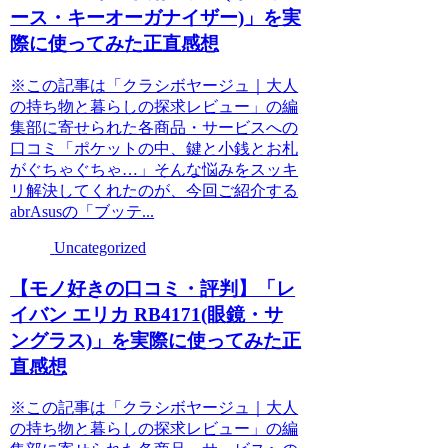
ース・キーオーガナイザー)」を実
際に使ってみた正直感想
※この記事は「クラシボヤージュ｜大人
の持ち物と暮らしの探求レビュー」の編
集部に寄せられた各商品・サービスへの
口コミ「ポケットの中、鍵と小銭とお札
がぐちゃぐちゃ…」そんな悩みをスッキ
リ解決してくれたのが、今回ご紹介する
abrAsusの「ブッテ...
Uncategorized
【モノ好きの口コミ・評判】「レ
イバン エリカ RB4171(眼鏡・サ
ングラス)」を実際に使ってみた正
直感想
※この記事は「クラシボヤージュ｜大人
の持ち物と暮らしの探求レビュー」の編