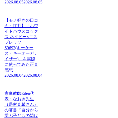
2026.08.05
2026.08.05
【モノ好きの口コ
ミ・評判】「ホワ
イトハウスコック
ス ネイビー×エス
プレッソ
S9692(キーケー
ス・キーオーガナ
イザー)」を実際
に使ってみた正直
感想
2026.08.04
2026.08.04
家庭教師Eden代
表・なおき先生
（居村直希さん）
の著書『自分から
学ぶ子どもの親は