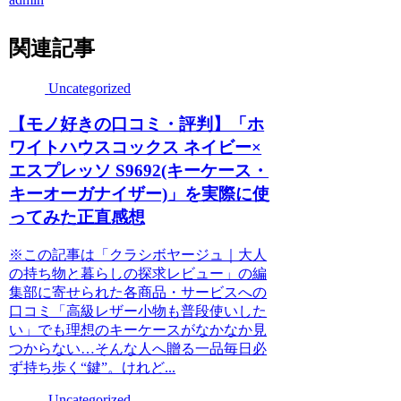
関連記事
Uncategorized
【モノ好きの口コミ・評判】「ホ
ワイトハウスコックス ネイビー×
エスプレッソ S9692(キーケース・
キーオーガナイザー)」を実際に使
ってみた正直感想
※この記事は「クラシボヤージュ｜大人
の持ち物と暮らしの探求レビュー」の編
集部に寄せられた各商品・サービスへの
口コミ「高級レザー小物も普段使いした
い」でも理想のキーケースがなかなか見
つからない…そんな人へ贈る一品毎日必
ず持ち歩く“鍵”。けれど...
Uncategorized