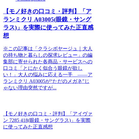
【モノ好きの口コミ・評判】「ア
ランミクリ A03005(眼鏡・サング
ラス)」を実際に使ってみた正直感
想
※この記事は「クラシボヤージュ｜大人
の持ち物と暮らしの探求レビュー」の編
集部に寄せられた各商品・サービスへの
口コミ「とにかく似合う眼鏡が欲し
い！」大人の悩みに応える一手 ――ア
ランミクリ A03005が“ただのメガネ”じ
ゃない理由突然ですが...
【モノ好きの口コミ・評判】「アイヴァ
ン 7285 418(眼鏡・サングラス)」を実際
に使ってみた正直感想