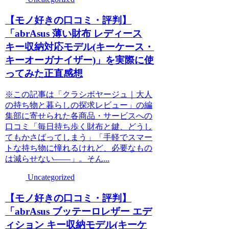
【モノ好きの口コミ・評判】
「abrAsus 薄い財布 レディース
キー収納対応モデル(キーケース・
キーオーガナイザー)」を実際に使
ってみた正直感想
※この記事は「クラシボヤージュ｜大人
の持ち物と暮らしの探求レビュー」の編
集部に寄せられた各商品・サービスへの
口コミ「毎日持ち歩く財布と鍵、どうし
てもかさばってしまう」「手軽でスマー
トな持ち物に憧れるけれど、必要なもの
は減らせない――」。そん...
Uncategorized
【モノ好きの口コミ・評判】
「abrAsus ブッテーロレザー エデ
ィション キー収納モデル(キーケ