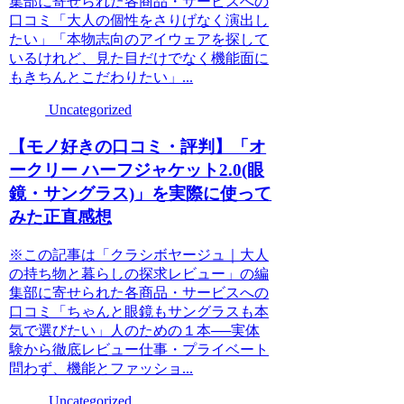
集部に寄せられた各商品・サービスへの
口コミ「大人の個性をさりげなく演出し
たい」「本物志向のアイウェアを探して
いるけれど、見た目だけでなく機能面に
もきちんとこだわりたい」...
Uncategorized
【モノ好きの口コミ・評判】「オ
ークリー ハーフジャケット2.0(眼
鏡・サングラス)」を実際に使って
みた正直感想
※この記事は「クラシボヤージュ｜大人
の持ち物と暮らしの探求レビュー」の編
集部に寄せられた各商品・サービスへの
口コミ「ちゃんと眼鏡もサングラスも本
気で選びたい」人のための１本──実体
験から徹底レビュー仕事・プライベート
問わず、機能とファッショ...
Uncategorized