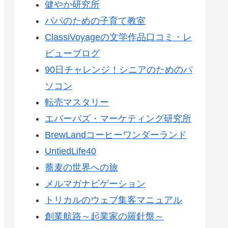
健やか研究所
パパのための子育て教室
ClassiVoyageの文学作品口コミ・レ
ビューブログ
90日チャレンジ！シニアのためのパ
ソコン
転売マスタリー
エバーバズ・マーケティング研究所
BrewLandコーヒーワンダーランド
UntiedLife40
蕎麦の世界への旅
メルマガナビゲーション
トリカルのウェブ集客マニュアル
創業航路～起業家の羅針盤～