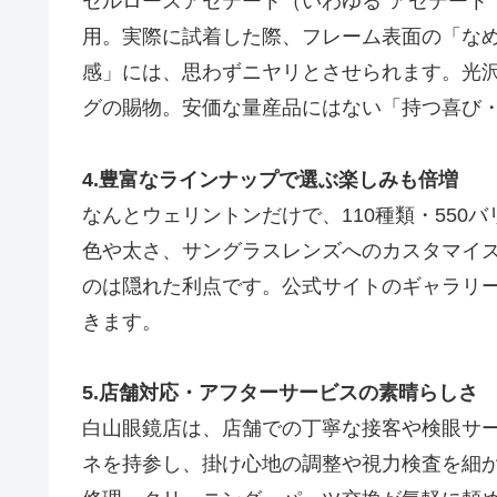
セルロースアセテート（いわゆる“アセテート
用。実際に試着した際、フレーム表面の「な
感」には、思わずニヤリとさせられます。光
グの賜物。安価な量産品にはない「持つ喜び
4.豊富なラインナップで選ぶ楽しみも倍増
なんとウェリントンだけで、110種類・550
色や太さ、サングラスレンズへのカスタマイ
のは隠れた利点です。公式サイトのギャラリ
きます。
5.店舗対応・アフターサービスの素晴らしさ
白山眼鏡店は、店舗での丁寧な接客や検眼サ
ネを持参し、掛け心地の調整や視力検査を細