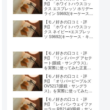
ってみた正直感想
判】「ホワイトハウスコッ
クス エスプレッソ ホリデー
ライン S9692(キーケース・
キーオーガナイザー)」を実
【モノ好きの口コミ・評
際に使ってみた正直感想
判】「ホワイトハウスコッ
クス ネイビー×エスプレッ
ソ S9692(キーケース・キー
オーガナイザー)」を実際に
使ってみた正直感想
【モノ好きの口コミ・評
判】「リンドバーグ アセテ
ート(眼鏡・サングラス)」
を実際に使ってみた正直感
想
【モノ好きの口コミ・評
判】「オリバーピープルズ
OV5217(眼鏡・サングラ
ス)」を実際に使ってみた正
直感想
【モノ好きの口コミ・評
判】「レイバン ウェイファ
ーラー RB2140(眼鏡・サン