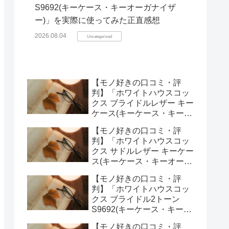
S9692(キーケース・キーオーガナイザ
ー)」を実際に使ってみた正直感想
2026.08.04
Uncategorized
【モノ好きの口コミ・評
判】「ホワイトハウスコッ
クス ブライドルレザー キー
ケース(キーケース・キーオ
ーガナイザー)」を実際に使
【モノ好きの口コミ・評
ってみた正直感想
判】「ホワイトハウスコッ
クス サドルレザー キーケー
ス(キーケース・キーオーガ
ナイザー)」を実際に使って
【モノ好きの口コミ・評
みた正直感想
判】「ホワイトハウスコッ
クス ブライドル2トーン
S9692(キーケース・キーオ
ーガナイザー)」を実際に使
【モノ好きの口コミ・評