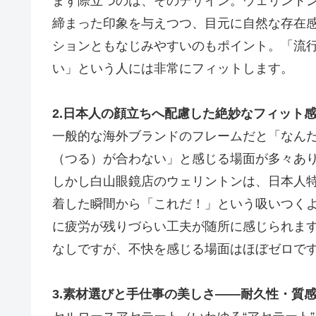
まず際立つのは、そのデザイン。ウェリント
締まった印象を与えつつ、目元に自然な存在
ションともなじみやすいのもポイント。「流
い」という人には非常にフィットします。
2.日本人の顔立ちへ配慮した絶妙なフィット
一般的な海外ブランドのフレームだと「なん
（つる）が合わない」と感じる場面が多々あ
しかし白山眼鏡店のウェリントンは、日本人
着した瞬間から「これだ！」という吸いつく
に疲労が残りづらい工夫が随所に感じられま
なしですが、不快を感じる場面はほぼゼロで
3.素材選びと手仕事の美しさ――耐久性・質