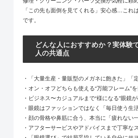
修理・クリーニング・パーツ交換が気軽に頼
「この先も面倒を見てくれる」安心感…これは
です。
どんな人におすすめか？実体験
人の共通点
・「大量生産・量販型のメガネに飽きた」「
・オン・オフどちらも使える“万能フレーム”
・ビジネス〜カジュアルまで“様になる”眼鏡
・眼鏡はファッションではなく「毎日使う生
・顔の骨格や鼻筋に合う、本当に「疲れない
・アフターサービスやアドバイスまで丁寧な
・「眼鏡選び」で結局妥協している自分にサ