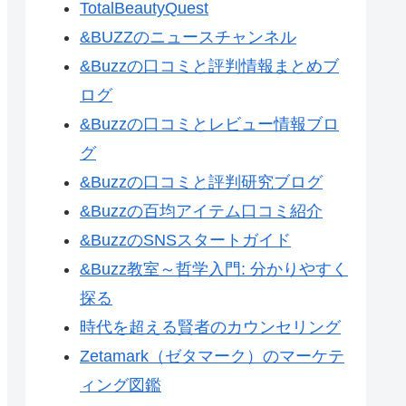
TotalBeautyQuest
&BUZZのニュースチャンネル
&Buzzの口コミと評判情報まとめブ
ログ
&Buzzの口コミとレビュー情報ブロ
グ
&Buzzの口コミと評判研究ブログ
&Buzzの百均アイテム口コミ紹介
&BuzzのSNSスタートガイド
&Buzz教室～哲学入門: 分かりやすく
探る
時代を超える賢者のカウンセリング
Zetamark（ゼタマーク）のマーケテ
ィング図鑑