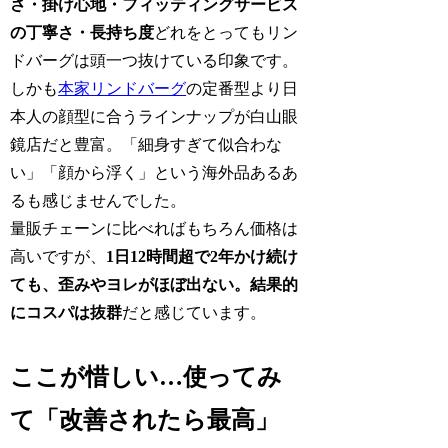
さ・掛け心地・フィッティングサービス
の丁寧さ・長持ち度
どれをとってもリン
ドバーグは頭一つ抜けている印象です。
しかも
本家リンドバーグ
の定番型より日
本人の顔型に合うラインナップが白山眼
鏡店だと豊富。「細身すぎて似合わな
い」「顔から浮く」という海外品あるあ
るも感じませんでした。
量販チェーンに比べればもちろん価格は
高いですが、
1日12時間超で2年かけ続け
ても、歪みやヨレがほぼ出ない。結果的
にコスパは抜群
だと感じています。
ここが惜しい…使ってみ
て「改善されたら最高」