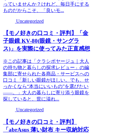
っていませんか？けれど、毎日手にする
ものだからこそ、「良いモ...
Uncategorized
【モノ好きの口コミ・評判】「金
子眼鏡 KV-80(眼鏡・サングラ
ス)」を実際に使ってみた正直感想
※この記事は「クラシボヤージュ｜大人
の持ち物と暮らしの探求レビュー」の編
集部に寄せられた各商品・サービスへの
口コミ「新しい眼鏡がほしい。でも、せ
っかくなら“本当にいいもの”を選びたい
――。」大人の暮らしに寄り添う眼鏡を
探していると、世に溢れ...
Uncategorized
【モノ好きの口コミ・評判】
「abrAsus 薄い財布 キー収納対応