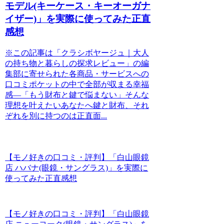
モデル(キーケース・キーオーガナ
イザー)」を実際に使ってみた正直
感想
※この記事は「クラシボヤージュ｜大人
の持ち物と暮らしの探求レビュー」の編
集部に寄せられた各商品・サービスへの
口コミポケットの中で全部が収まる幸福
感―「もう財布と鍵で悩まない」そんな
理想を叶えたいあなたへ鍵と財布、それ
ぞれを別に持つのは正直面...
【モノ好きの口コミ・評判】「白山眼鏡
店 ハバナ(眼鏡・サングラス)」を実際に
使ってみた正直感想
【モノ好きの口コミ・評判】「白山眼鏡