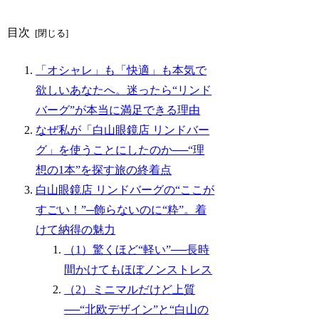
目次
「オシャレ」も「快適」も本気で
欲しいあなたへ。迷ったら“リンド
バーグ”が本当に満足できる理由
なぜ私が「白山眼鏡店 リンドバー
グ」を使うことにしたのか──“理
想の1本”を探す旅の終着点
白山眼鏡店 リンドバーグの“ここが
すごい！”─飾らないのに“粋”。着
けて納得の魅力
（1）驚くほど“軽い”──長時
間かけてもほぼノンストレス
（2）ミニマルだけど上質
──“北欧デザイン”と“白山の