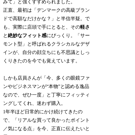
みて」と強くすすめられました。
正直、最初は「デンマークの高級ブラン
ドで高額なだけかな？」と半信半疑。で
も、実際に店頭で手にとると、その
軽さ
と
絶妙なフィット感
にびっくり。「サー
モント型」と呼ばれるクラシカルなデザ
インが、自分の顔立ちにも不思議としっ
くりきたのを今でも覚えています。
しかも店員さんが「今、多くの眼鏡ファ
ンやビジネスマンが“本物”と認める逸品
なので、ぜひ一度」と丁寧にフィッティ
ングしてくれ、迷わず購入。
1年半ほど日常的にかけ続けてきたの
で、「リアルな買って良かったポイント
／気になる点」を今、正直に伝えたいと