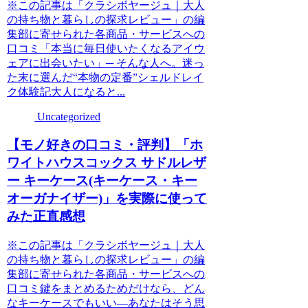
※この記事は「クラシボヤージュ｜大人
の持ち物と暮らしの探求レビュー」の編
集部に寄せられた各商品・サービスへの
口コミ「本当に毎日使いたくなるアイウ
ェアに出会いたい」─ そんな人へ。迷っ
た末に選んだ“本物の定番”シェルドレイ
ク体験記大人になると...
Uncategorized
【モノ好きの口コミ・評判】「ホ
ワイトハウスコックス サドルレザ
ー キーケース(キーケース・キー
オーガナイザー)」を実際に使って
みた正直感想
※この記事は「クラシボヤージュ｜大人
の持ち物と暮らしの探求レビュー」の編
集部に寄せられた各商品・サービスへの
口コミ鍵をまとめるためだけなら、どん
なキーケースでもいい—あなたはそう思