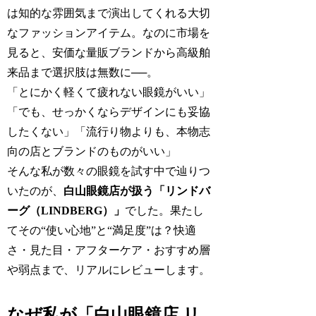
は知的な雰囲気まで演出してくれる大切
なファッションアイテム。なのに市場を
見ると、安価な量販ブランドから高級舶
来品まで選択肢は無数に──。
「とにかく軽くて疲れない眼鏡がいい」
「でも、せっかくならデザインにも妥協
したくない」「流行り物よりも、本物志
向の店とブランドのものがいい」
そんな私が数々の眼鏡を試す中で辿りつ
いたのが、
白山眼鏡店が扱う「リンドバ
ーグ（LINDBERG）」
でした。果たし
てその“使い心地”と“満足度”は？快適
さ・見た目・アフターケア・おすすめ層
や弱点まで、リアルにレビューします。
なぜ私が「白山眼鏡店 リ