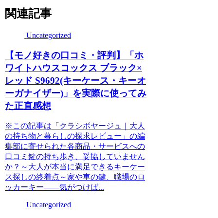
関連記事
Uncategorized
【モノ好きの口コミ・評判】「ホ
ワイトハウスコックス ブラック×
レッド S9692(キーケース・キーオ
ーガナイザー)」を実際に使ってみ
た正直感想
※この記事は「クラシボヤージュ｜大人
の持ち物と暮らしの探求レビュー」の編
集部に寄せられた各商品・サービスへの
口コミ鍵の持ち歩き、妥協していません
か？～大人が本当に満足できるキーケー
ス探しの終着点～家や車の鍵、職場のロ
ッカーキー――気がつけば...
Uncategorized