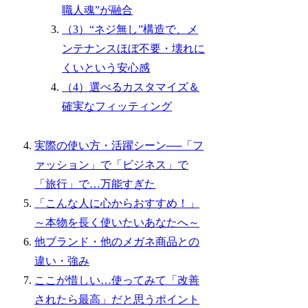
職人魂”が融合
（3）“ネジ無し”構造で、メ
ンテナンスほぼ不要・壊れに
くいという安心感
（4）選べるカスタマイズ＆
確実なフィッティング
実際の使い方・活躍シーン──「フ
ァッション」で「ビジネス」で
「旅行」で…万能すぎた
「こんな人に心からおすすめ！」
～本物を長く使いたいあなたへ～
他ブランド・他のメガネ商品との
違い・強み
ここが惜しい…使ってみて「改善
されたら最高」だと思うポイント