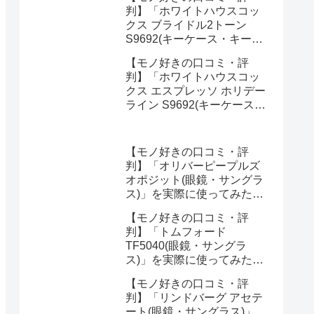
みた正直感想
判】「ホワイトハウスコッ
クス ブライドル2トーン
S9692(キーケース・キーオ
ーガナイザー)」を実際に使
【モノ好きの口コミ・評
ってみた正直感想
判】「ホワイトハウスコッ
クス エスプレッソ ホリデー
ライン S9692(キーケース・
キーオーガナイザー)」を実
際に使ってみた正直感想
【モノ好きの口コミ・評
判】「オリバーピープルズ
オポジット(眼鏡・サングラ
ス)」を実際に使ってみた正
直感想
【モノ好きの口コミ・評
判】「トムフォード
TF5040(眼鏡・サングラ
ス)」を実際に使ってみた正
直感想
【モノ好きの口コミ・評
判】「リンドバーグ アセテ
ート(眼鏡・サングラス)」