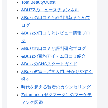
TotalBeautyQuest
&BUZZのニュースチャンネル
&Buzzの口コミと評判情報まとめブ
ログ
&Buzzの口コミとレビュー情報ブロ
グ
&Buzzの口コミと評判研究ブログ
&Buzzの百均アイテム口コミ紹介
&BuzzのSNSスタートガイド
&Buzz教室～哲学入門: 分かりやすく
探る
時代を超える賢者のカウンセリング
Zetamark（ゼタマーク）のマーケテ
ィング図鑑