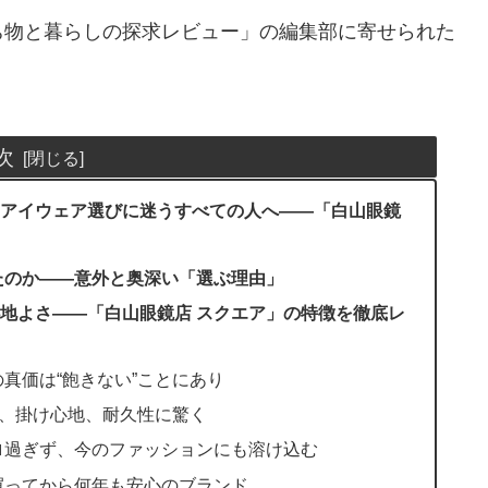
ち物と暮らしの探求レビュー」の編集部に寄せられた
次
アイウェア選びに迷うすべての人へ――「白山眼鏡
たのか――意外と奥深い「選ぶ理由」
心地よさ――「白山眼鏡店 スクエア」の特徴を徹底レ
の真価は“飽きない”ことにあり
材感、掛け心地、耐久性に驚く
トロ過ぎず、今のファッションにも溶け込む
、買ってから何年も安心のブランド