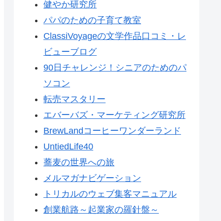
健やか研究所
パパのための子育て教室
ClassiVoyageの文学作品口コミ・レ
ビューブログ
90日チャレンジ！シニアのためのパ
ソコン
転売マスタリー
エバーバズ・マーケティング研究所
BrewLandコーヒーワンダーランド
UntiedLife40
蕎麦の世界への旅
メルマガナビゲーション
トリカルのウェブ集客マニュアル
創業航路～起業家の羅針盤～