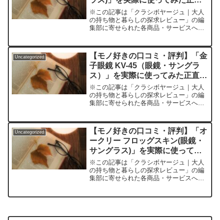
感想
※この記事は「クラシボヤージュ｜大人
の持ち物と暮らしの探求レビュー」の編
集部に寄せられた各商品・サービスへの
口コミ「自分に似合うメガネが見つから
ない」悩む全ての人へ。老舗ブランドの
丸メガネを愛用して分かった真の魅力と
【モノ好きの口コミ・評判】「金
Uncategorized
は眼鏡選びって、意外と悩...
子眼鏡 KV-45（眼鏡・サングラ
ス）」を実際に使ってみた正直感
想
※この記事は「クラシボヤージュ｜大人
の持ち物と暮らしの探求レビュー」の編
集部に寄せられた各商品・サービスへの
口コミ“普通のメガネ”ではもう満足でき
ない人へ――金子眼鏡KV-45が教えてく
れた“大人の上質メガネ沼”世の中には
【モノ好きの口コミ・評判】「オ
Uncategorized
「とりあえず安いも...
ークリー フロッグスキン(眼鏡・
サングラス)」を実際に使ってみ
た正直感想
※この記事は「クラシボヤージュ｜大人
の持ち物と暮らしの探求レビュー」の編
集部に寄せられた各商品・サービスへの
口コミ「顔に馴染む洒落感と本気の機能
性——アイウェア難民が見つけたフロッ
グスキンの底力」サングラスって、正直
選ぶのが難しくないですか...