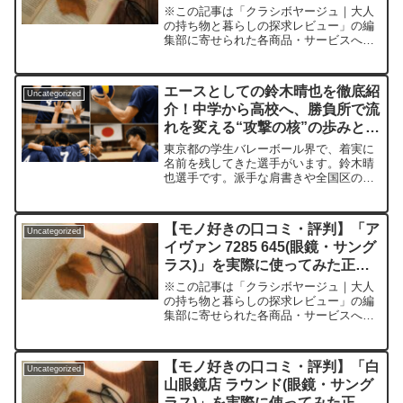
感想
※この記事は「クラシボヤージュ｜大人
の持ち物と暮らしの探求レビュー」の編
集部に寄せられた各商品・サービスへの
口コミリード: 眼鏡選びに迷っていませ
んか？「本物の個性」と「一生もののか
け心地」を求める人へ捧ぐレビュ―「お
エースとしての鈴木晴也を徹底紹
Uncategorized
しゃれな眼鏡が欲しいけ...
介！中学から高校へ、勝負所で流
れを変える“攻撃の核”の歩みと現
在地を長めに追う
東京都の学生バレーボール界で、着実に
名前を残してきた選手がいます。鈴木晴
也選手です。派手な肩書きや全国区の露
出で語られるタイプというより、コート
上の一打で存在感を積み上げてきた印象
があります。中学・高校とステージを上
【モノ好きの口コミ・評判】「ア
Uncategorized
げながら、常にチームの「...
イヴァン 7285 645(眼鏡・サング
ラス)」を実際に使ってみた正直
感想
※この記事は「クラシボヤージュ｜大人
の持ち物と暮らしの探求レビュー」の編
集部に寄せられた各商品・サービスへの
口コミいくつになっても妥協できない大
人の“顔づくり”──迷子のあなたに捧ぐ、
次世代メガネの実力とは？「自分に似合
【モノ好きの口コミ・評判】「白
Uncategorized
う眼鏡がなかなか見つ...
山眼鏡店 ラウンド(眼鏡・サング
ラス)」を実際に使ってみた正直